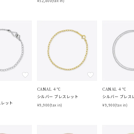
¥52,800(tax in)
ニン
エレガント
カジュアル
フォーマル
モード
ス
ご褒美
記念日
誕生日
気分転換
デート
ジュエリー
腕周りジュエリー
ペアジュエリー
ベストセレ
ンラインショップ限定
～
CANAL ４℃
CANAL ４℃
～
シルバー ブレスレット
シルバー ブレス
スレット
¥9,900(tax in)
¥9,900(tax in)
¥400,00