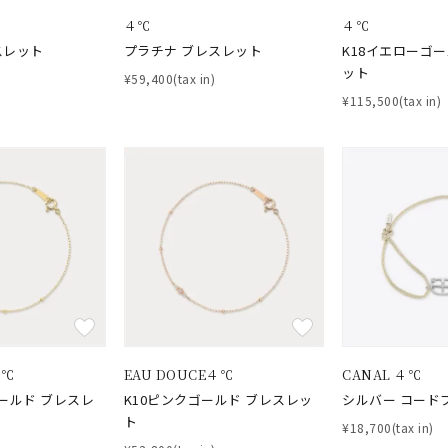
４℃
４℃
スレット
プラチナ ブレスレット
K18イエローゴ
ット
¥59,400(tax in)
ナ
K18
K10
K7
ゴールド
シルバー
ステ
¥115,500(tax in)
ーカラー
ピンクカラー
ホワイトカラー
トリプルカラー
誕生石
2月の誕生石
3月の誕生石
4月の誕生石
5月の
誕生石
8月の誕生石
9月の誕生石
10月の誕生石
11
リセット
絞り込んで検索する
ハート
一粒
三石
パヴェ
ライン
馬蹄
ダブルループ
星座
イニシャル
リボン
その他
４℃
EAU DOUCE４℃
CANAL ４℃
ホワイト
ピンク
パープル
ブルー
グリーン
ールド ブレスレ
K10ピンクゴールド ブレスレッ
シルバー コード
マルチカラー
ト
¥18,700(tax in)