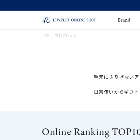
Brand
TOP
ブレスレット
ネックレス
ネックレスチェー
Online Shop
ン
ピンキーリング
ピアス
ショッピングガイド
手元にさりげないア
よくあるご質問
イヤーカフ
ブレスレット
ペアブレスレット
ペアネックレス
日常使いからギフト
誕生石
限定ジュエリー
時計
ジュエリーポーチ
Online Ranking TOP1
ブライダルリングはこ
ちら