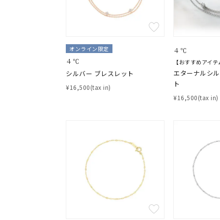
オンライン限定
４℃
４℃
【おすすめアイテ
エターナルシル
シルバー ブレスレット
おすすめ順
ト
価格が安い
¥16,500(tax in)
価格が高い
¥16,500(tax in)
新着順
お気に入り登録数
人気検索キーワード
#ペア
ブランド