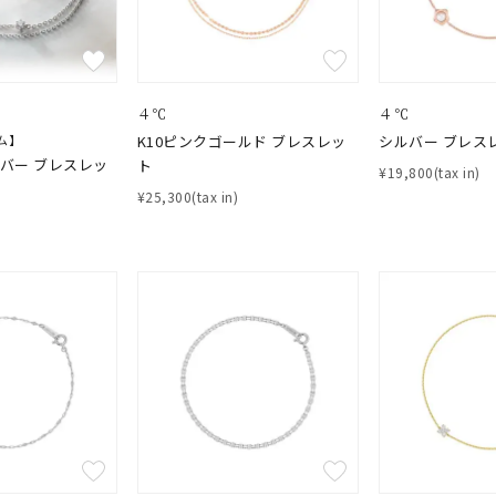
４℃
４℃
ム】
K10ピンクゴールド ブレスレッ
シルバー ブレス
バー ブレスレッ
ト
¥19,800(tax in)
¥25,300(tax in)
#eギフト
#ハーフエタニティリング
#刻印可
#メンズ ネックレス
並び替え