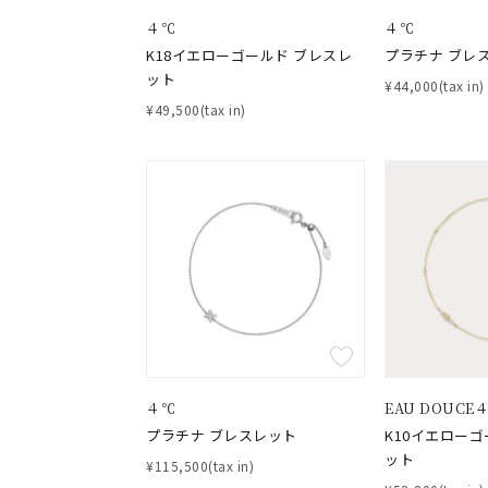
カテゴリー
４℃
４℃
K18イエローゴールド ブレスレ
プラチナ ブレ
ット
¥44,000(tax in)
素材
プラチ
¥49,500(tax in)
カラー
イエロ
1月の
誕生石
7月の
しずく
モチーフ
クロス
４℃
EAU DOUCE
クリア
石の色
プラチナ ブレスレット
K10イエローゴ
レッド
ット
¥115,500(tax in)