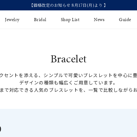
【価格改定のお知らせ 8月17日(月)より 】
Jewelry
Bridal
Shop List
News
Guide
リング
Fashion Jewelry
Brida
Bracelet
イヤリング
プレゼントガイド
永久保
クセントを添える、シンプルで可愛いブレスレットを中心に
ジュエリーケア
ブライ
バングル
デザインの種類も幅広くご用意しています。
法人のお客様
ブライ
ペアリング
まで対応できる人気のブレスレットを、一覧で比較しながら
すべてのアイテム
アジャスター
0