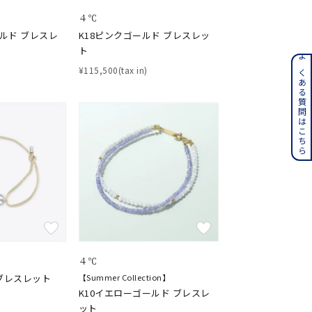
４℃
ールド ブレスレ
K18ピンクゴールド ブレスレッ
ト
ンレス
よくある質問はこちら
¥115,500(tax in)
その他
誕生石
6月の誕生石
月の誕生石
12月の誕生石
ムーン
フラワー
４℃
イエロー
ブラウン
ブレスレット
【Summer Collection】
K10イエローゴールド ブレスレ
ット