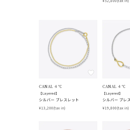
¥52,800(tax in)
ファッションテイスト
フェミ
着用シーン
オフィ
耳周り
コレクション
公式オ
レディース
リングサイズ
CANAL ４℃
CANAL ４℃
メンズ
【Layered】
【Layered】
リングサイズ
シルバー ブレスレット
シルバー ブレ
¥13,200(tax in)
¥19,800(tax in)
価格
¥0