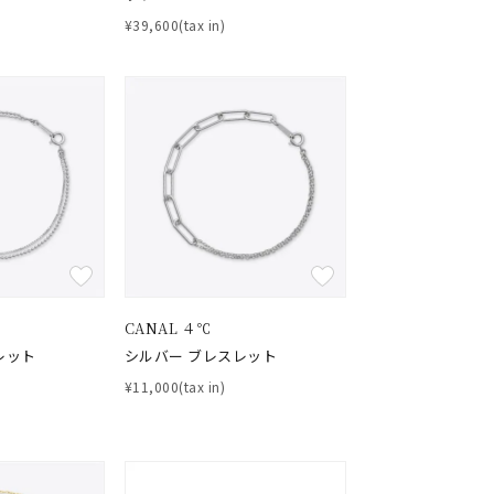
シンプル
ユニセックス
¥39,600(tax in)
結婚式
推し活
クション
CANAL ４℃
レット
シルバー ブレスレット
¥11,000(tax in)
0