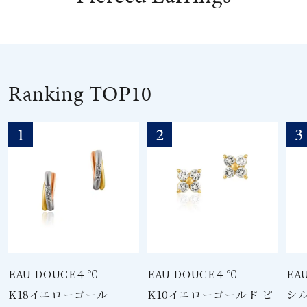
素材
カラー
Ranking TOP10
誕生石
1
2
3
モチーフ
石の色
ファッションテイス
ト
EAU DOUCE４℃
EAU DOUCE４℃
EA
K18イエローゴール
K10イエローゴールド ピ
シル