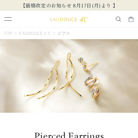
【価格改定のお知らせ 8月17日(月)より 】
おすすめ順
キーワードで検索する
TOP
EAUDOUCE４℃
ピアス
価格が安い
人気検索キーワード
価格が高い
#summer
#ペア
#ダイヤモンド ネックレス
新着順
#エタニティ
#くまのプーさん
お気に入り登録数
ブランド
EAU DOUCE４℃
カテゴリー
すべてのピアス
Pierced Earrings
並び替え