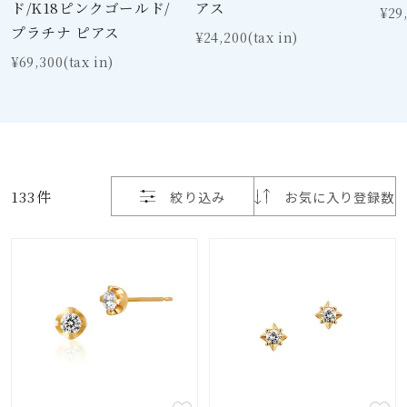
着用シーン
ド/K18ピンクゴールド/
アス
¥29
プラチナ ピアス
¥24,200(tax in)
コレクション
¥69,300(tax in)
レディース
～
リングサイズ
133件
絞り込み
お気に入り登録数
メンズ
～
リングサイズ
価格
¥0
¥400,
在庫
在庫ありのみ
すべて表示