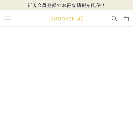
新規会員登録でお得な情報を配信！
キーワードで検索する
人気検索キーワード
#summer
#ペア
#ダイヤモンド ネックレス
#エタニティ
#くまのプーさん
ブランド
EAU DOUCE４℃
カテゴリー
すべてのバングル