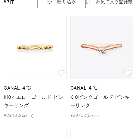
着用シーン
53件
絞り込み
お気に入り登録数
コレクション
レディース
～
リングサイズ
メンズ
～
リングサイズ
CANAL ４℃
CANAL ４℃
K10イエローゴールド ピン
K10ピンクゴールド ピンキ
価格
¥0
¥400,
キーリング
ーリング
¥26,400(tax in)
¥29,700(tax in)
在庫
在庫ありのみ
すべて表示