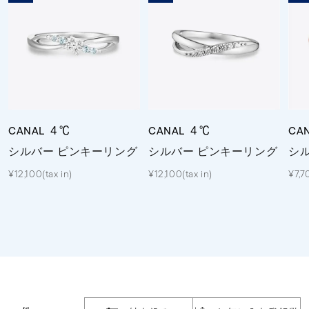
素材
カラー
誕生石
CANAL ４℃
CANAL ４℃
CA
シルバー ピンキーリング
シルバー ピンキーリング
シ
モチーフ
¥12,100(tax in)
¥12,100(tax in)
¥7,7
石の色
ファッションテイス
ト