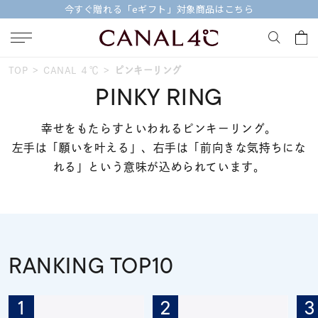
今すぐ贈れる「eギフト」対象商品はこちら
おすすめ順
TOP
CANAL ４℃
ピンキーリング
キーワードで検索する
PINKY RING
価格が安い
幸せをもたらすといわれるピンキーリング。
人気検索キーワード
左手は「願いを叶える」、右手は「前向きな気持ちにな
価格が高い
れる」という意味が込められています。
#summer
#ダイヤモンド ネックレス
新着順
#くまのプーさん
#エタニティ
#ジュエリー
お気に入り登録数
ブランド
Canal４℃
RANKING TOP10
カテゴリー
すべてのピンキーリング
1
2
3
並び替え