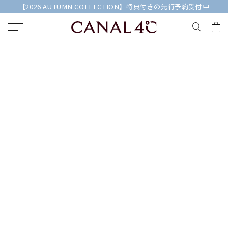
【2026 AUTUMN COLLECTION】特典付きの先行予約受付中
キーワードで検索する
人気検索キーワード
#summer
#ダイヤモンド ネックレス
#くまのプーさん
#ペア
#エタニティ
ブランド
Canal４℃
カテゴリー
イヤリング