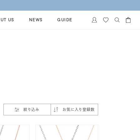
UT US
NEWS
GUIDE
カートに商品がありません。
イヤリング
al Jewelry
ペアブレスレット
保証
ー
ベストセラー
イダルサービス
ングはこちら
イダルリングの選び方
絞り込み
お気に入り登録数