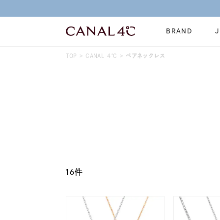
BRAND
TOP
CANAL ４℃
ペアネックレス
ネックレス
リング
Online Shop
イヤーカフ
ブレスレット
ショッピングガイド
時計
誕生石
よくあるご質問
すべてのジュエリー
ジュエリーポ
16件