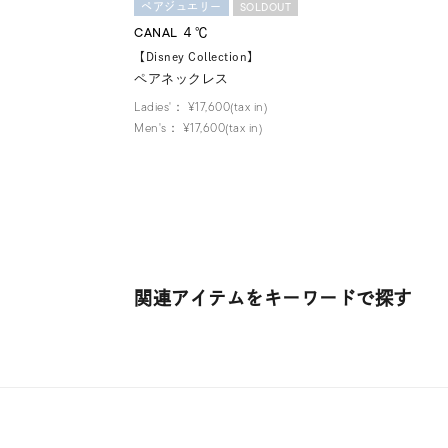
1月の
SOLDOUT
ペアジュエリー
誕生石
CANAL ４℃
7月の
【Disney Collection】
ペアネックレス
しずく
モチーフ
Ladies'：
¥17,600(tax in)
クロス
Men's：
¥17,600(tax in)
クリア
石の色
レッド
ファッションテイスト
フェミ
関連アイテムをキーワードで探す
着用シーン
オフィ
耳周り
コレクション
公式オ