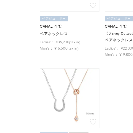
お気に入り登録数
ペアジュエリー
ペアジュエリー
CANAL ４℃
CANAL ４℃
人気検索キーワード
ペアネックレス
#summe
【Disney Collec
ペアネックレス
Ladies'：
¥35,200(tax in)
Men's：
¥16,500(tax in)
Ladies'：
¥22,000
Men's：
¥19,800(
ブランド
カテゴリー
素材
プラチ
カラー
イエロ