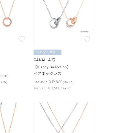
ペアジュエリー
CANAL ４℃
【Disney Collection】
ペアネックレス
ax in)
x in)
Ladies'：
¥19,800(tax in)
Men's：
¥17,600(tax in)