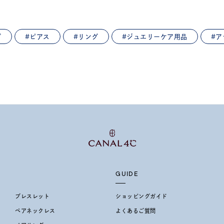
～
グ
#ピアス
#リング
#ジュエリーケア用品
#
～
¥400,00
庫ありのみ
すべて表示
GUIDE
ブレスレット
ショッピングガイド
ペアネックレス
よくあるご質問