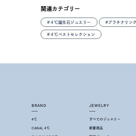
レディース
関連カテゴリー
リングサイズ
#４℃誕生石ジュエリー
#プラチナリン
メンズ
#４℃ベストセレクション
リングサイズ
価格
¥0
在庫
在
BRAND
JEWELRY
4℃
すべてのジュエリー
CANAL 4℃
新着商品