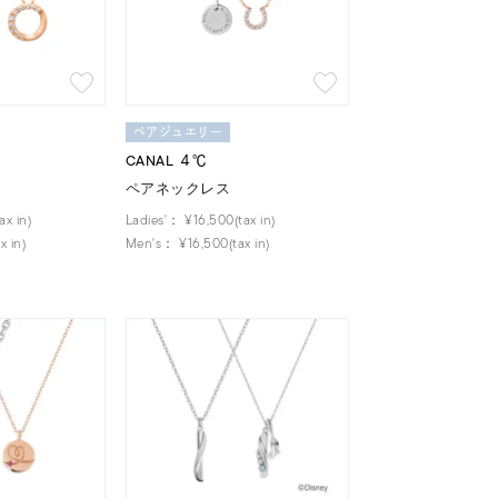
ペアジュエリー
CANAL ４℃
ペアネックレス
ax in)
Ladies'：
¥16,500(tax in)
x in)
Men's：
¥16,500(tax in)
キーワードで検索する