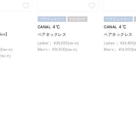
SOLDOUT
ペアジュエリー
ペアジュエリー
CANAL ４℃
CANAL ４℃
ペアネックレス
ペアネックレス
r
#ペア
#ダイヤモンド ネックレス
#エタニティ
#くまのプ
tion】
並び替え
Ladies'：
¥24,200(tax in)
Ladies'：
¥26,400(t
(tax in)
Men's：
¥16,500(tax in)
Men's：
¥16,500(ta
tax in)
ナ
K18
K10
K7
ゴールド
シルバー
ステ
ーカラー
ピンクカラー
ホワイトカラー
トリプルカラー