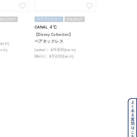
SOLDOUT
SOLDOUT
ペアジュエリー
CANAL ４℃
ーさん
【Disney Collection】
ペアネックレス
ax in)
x in)
Ladies'：
¥19,800(tax in)
Men's：
¥17,600(tax in)
よくある質問はこちら
ンレス
その他