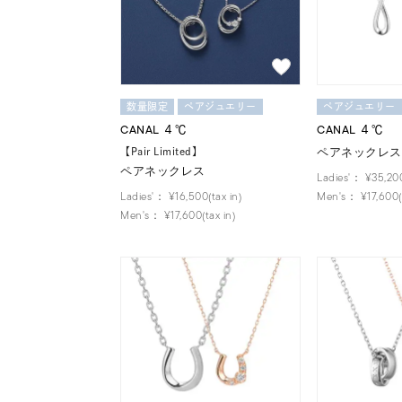
数量限定
ペアジュエリー
ペアジュエリー
CANAL ４℃
CANAL ４℃
ペアネックレス
【Pair Limited】
ペアネックレス
Ladies'：
¥35,200
Ladies'：
¥16,500(tax in)
Men's：
¥17,600(t
Men's：
¥17,600(tax in)
おすすめ順
価格が安い
価格が高い
新着順