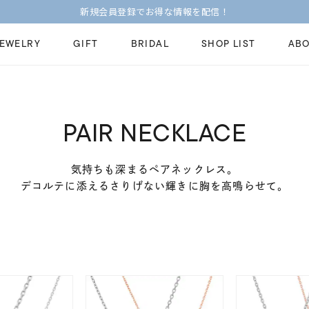
新規会員登録でお得な情報を配信！
JEWELRY
GIFT
BRIDAL
SHOP LIST
ABO
ピンキーリング
ピアス
Fashion Jewelry
Brid
PAIR NECKLACE
ペアネックレス
ペアリング
プレゼントガイド
永久
新着商品
限定ジュエリ
ジュエリーケア
ブラ
気持ちも深まるペアネックレス。
ーチ
アジャスター
ブライダルリ
デコルテに添えるさりげない輝きに胸を高鳴らせて。
法人のお客様
ブラ