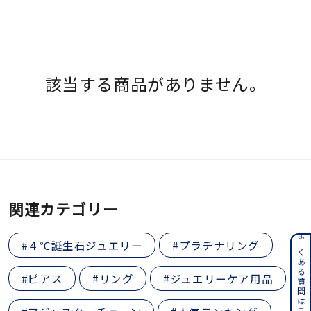
着用シーン
コレクション
該当する商品がありません。
レディース
～
リングサイズ
メンズ
～
リングサイズ
関連カテゴリー
価格
¥0
¥400,
#４℃誕生石ジュエリー
#プラチナリング
よくある質問はこちら
#ピアス
#リング
#ジュエリーケア用品
在庫
在庫ありのみ
すべて表示