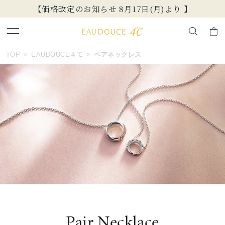
【価格改定のお知らせ 8月17日(月)より 】
おすすめ順
キーワードで検索する
TOP
EAUDOUCE４℃
ペアネックレス
価格が安い
人気検索キーワード
価格が高い
#ペア
#ハーフエタニティリング
#エタニティ
新着順
#ダイヤモンド ネックレス
#eギフト
お気に入り登録数
ブランド
EAU DOUCE４℃
カテゴリー
ペアネックレス
Pair Necklace
並び替え