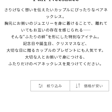
素材
さりげなく想いを伝えたいカップルにぴったりなペアネ
ックレス。
胸元にお揃いのジュエリーを身に着けることで、
離れて
カラー
いてもお互いの存在を感じられる——
そんな“ふたりの絆”を形にした特別なアイテム。
誕生石
記念日や誕生日、クリスマスなど、
大切な日に贈るカップルのプレゼントにも人気です。
大切な人とお揃いで身につける、
モチーフ
ふたりだけのペアネックレスを見つけてください。
石の色
絞り込み
価格が安い
ファッションテイス
ト