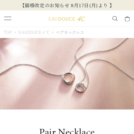
【価格改定のお知らせ 8月17日(月)より 】
おすすめ順
キーワードで検索する
TOP
EAUDOUCE４℃
ペアネックレス
価格が安い
人気検索キーワード
価格が高い
#summer
#ダイヤモンド ネックレス
新着順
#くまのプーさん
#ペア
#エタニティ
お気に入り登録数
ブランド
EAU DOUCE４℃
カテゴリー
ペアネックレス
Pair Necklace
並び替え