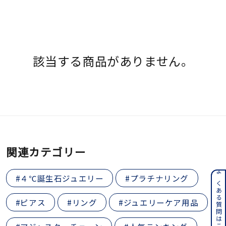
着用シーン
コレクション
該当する商品がありません。
レディース
～
リングサイズ
メンズ
～
リングサイズ
関連カテゴリー
価格
¥0
¥400,
#４℃誕生石ジュエリー
#プラチナリング
よくある質問はこちら
#ピアス
#リング
#ジュエリーケア用品
在庫
在庫ありのみ
すべて表示