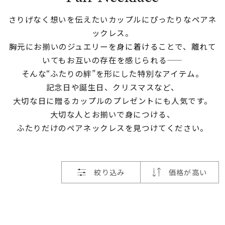
素材
さりげなく想いを伝えたいカップルにぴったりなペアネ
ックレス。
胸元にお揃いのジュエリーを身に着けることで、
離れて
カラー
いてもお互いの存在を感じられる——
そんな“ふたりの絆”を形にした特別なアイテム。
誕生石
記念日や誕生日、クリスマスなど、
大切な日に贈るカップルのプレゼントにも人気です。
大切な人とお揃いで身につける、
モチーフ
ふたりだけのペアネックレスを見つけてください。
石の色
絞り込み
価格が高い
ファッションテイス
ト