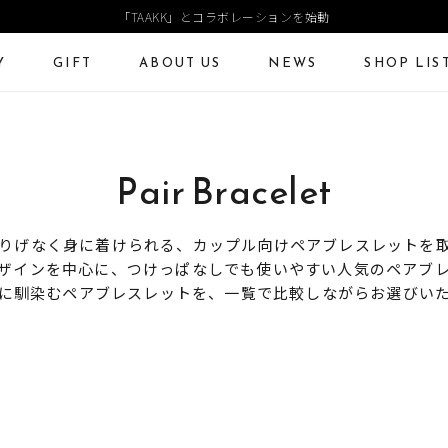
「TAAKK」とコラボレーションを始動
Y
GIFT
ABOUT US
NEWS
SHOP LIS
ECKLACE
NECKLACE CHAIN
RING
Online Shop
Fashion Jewelry
Pair Bracelet
ANGLE
PIERCED EARRINGS
EAR CUFF
ショッピングガイド
プレゼントガイド
よくあるご質問
ジュエリーケア
りげなく身に着けられる、カップル向けペアブレスレットを
ザインを中心に、つけっぱなしでも使いやすい人気のペアブ
に馴染むペアブレスレットを、一覧で比較しながらお選びい