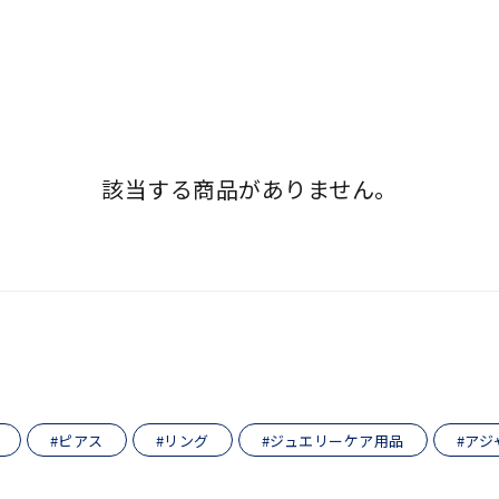
該当する商品がありません。
r
#ペア
#ダイヤモンド ネックレス
#エタニティ
#くまのプー
並び替え
#ピアス
#リング
#ジュエリーケア用品
#アジ