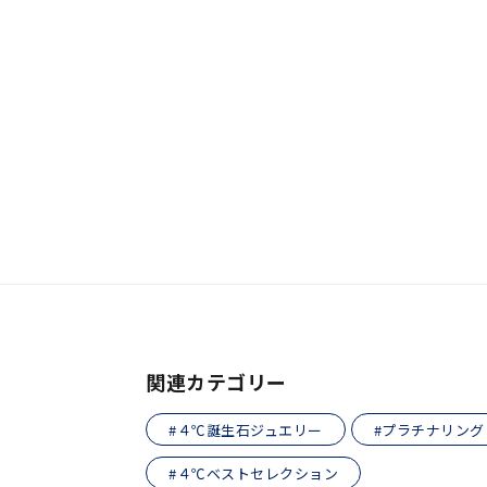
おすすめ順
価格が安い
価格が高い
新着順
お気に入り登録数
人気検索キーワード
#summe
ブランド
関連カテゴリー
#４℃誕生石ジュエリー
#プラチナリング
カテゴリー
#４℃ベストセレクション