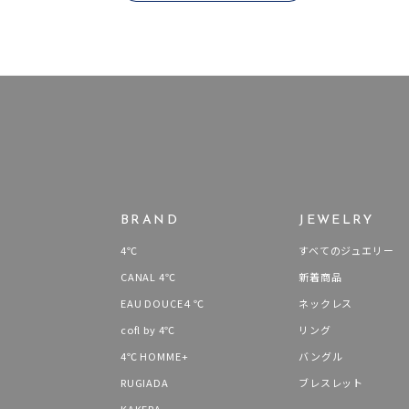
素材
プラチ
カラー
イエロ
1月の
誕生石
7月の
しずく
BRAND
JEWELRY
モチーフ
クロス
4℃
すべてのジュエリー
CANAL 4℃
新着商品
クリア
EAU DOUCE４℃
ネックレス
石の色
レッド
cofl by 4℃
リング
4℃ HOMME+
バングル
ファッションテイスト
フェミ
RUGIADA
ブレスレット