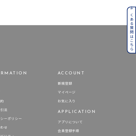
ンレス
よくある質問はこちら
その他
誕生石
6月の誕生石
月の誕生石
12月の誕生石
ムーン
フラワー
ORMATION
ACCOUNT
せ
新規登録
要
マイページ
イエロー
ブラウン
規約
お気に入り
取引法
APPLICATION
バシーポリシー
アプリについて
シンプル
ユニセックス
合わせ
会員登録手順