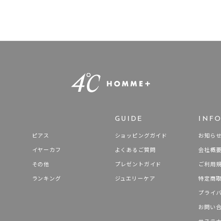
ナ
K18
K10
K7
ゴールド
シルバー
ステ
ーカラー
ピンクカラー
ホワイトカラー
トリプルカラー
誕生石
2月の誕生石
3月の誕生石
4月の誕生石
5月の
誕生石
8月の誕生石
9月の誕生石
10月の誕生石
11
リセット
絞り込んで検索する
ハート
一粒
三石
パヴェ
ライン
馬蹄
GUIDE
INF
ダブルループ
星座
イニシャル
リボン
その他
ピアス
ショッピングガイド
お知ら
イヤーカフ
よくあるご質問
会社概
ホワイト
ピンク
パープル
ブルー
グリーン
その他
プレゼントガイド
ご利用
マルチカラー
ランキング
ジュエリーケア
特定商
プライ
ニン
エレガント
カジュアル
フォーマル
モード
お問い