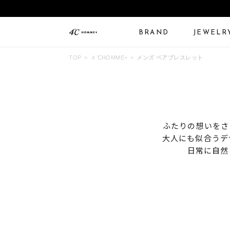
BRAND
JEWELR
TOP
４℃HOMME+
メンズ ペアブレスレット
ALL JEWELRY
LIMITED JEWELRY
N
BANGLE
BRACELET
B
ふたりの想いをさ
大人にも似合うデ
日常に自然