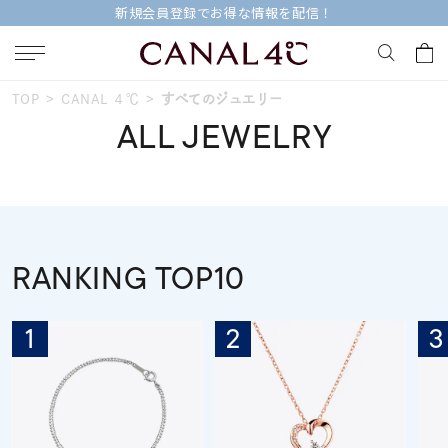
新規会員登録でお得な情報を配信！
おすすめ順
TOP
CANAL ４℃
すべてのジュエリー
キーワードで検索する
ALL JEWELRY
価格が安い
人気検索キーワード
価格が高い
#ペア
#eギフト
#ハーフエタニティリング
RANKING TOP10
新着順
#刻印可
#メンズ ネックレス
1
2
3
お気に入り登録数
ブランド
Canal４℃
カテゴリー
すべてのジュエリー
並び替え