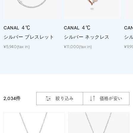
素材
CANAL ４℃
CANAL ４℃
CA
カラー
シルバー ブレスレット
シルバー ネックレス
シ
¥5,940(tax in)
¥11,000(tax in)
¥9,9
誕生石
モチーフ
石の色
2,034件
絞り込み
価格が安い
ファッションテイス
ト