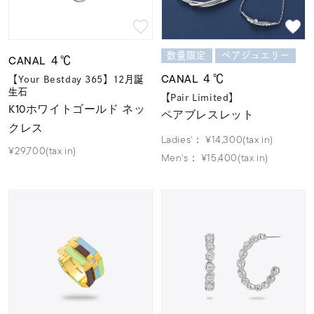
数量限定
ペアジュエリー
CANAL ４℃
CANAL ４℃
【Your Bestday 365】12月誕
生石
【Pair Limited】
K10ホワイトゴールド ネッ
ペアブレスレット
クレス
Ladies'：
¥14,300(tax in)
¥29,700(tax in)
Men's：
¥15,400(tax in)