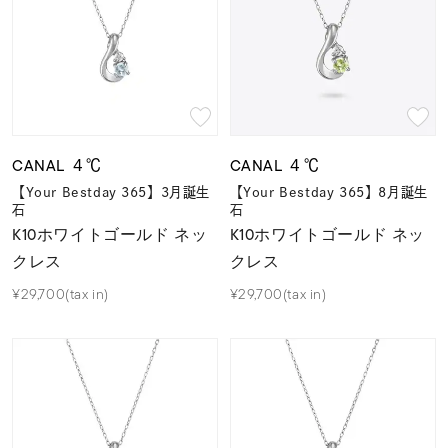
着用シーン
コレクション
レディース
～
リングサイズ
CANAL ４℃
CANAL ４℃
【Your Bestday 365】3月誕生
【Your Bestday 365】8月誕生
石
石
K10ホワイトゴールド ネッ
K10ホワイトゴールド ネッ
メンズ
～
クレス
クレス
リングサイズ
¥29,700(tax in)
¥29,700(tax in)
価格
¥0
¥400,
在庫
在庫ありのみ
すべて表示