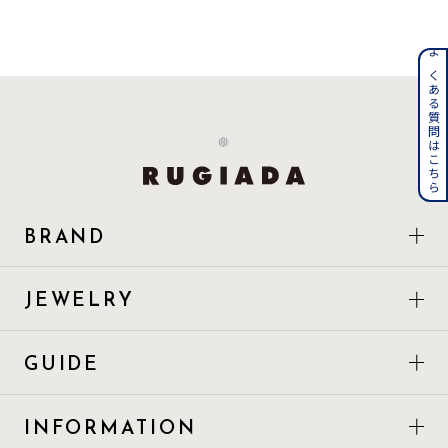
着用シーン
よくある質問はこちら
コレクション
レディース
～
リングサイズ
メンズ
BRAND
～
リングサイズ
JEWELRY
価格
¥0
¥400,
GUIDE
在庫
在庫ありのみ
すべて表示
INFORMATION