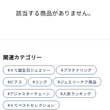
素材
シルバー
該当する商品がありません。
カラー
誕生石
関連カテゴリー
モチーフ
#４℃誕生石ジュエリー
#プラチナリング
石の色
#ピアス
#リング
#ジュエリーケア用品
ファッションテイス
#アジャスターチェーン
#人気ランキング
ト
#４℃ベストセレクション