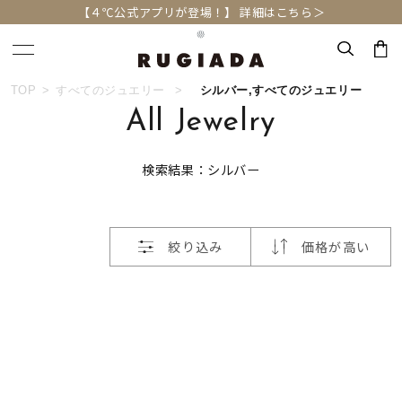
【４℃公式アプリが登場！】 詳細はこちら＞
おすすめ順
TOP
すべてのジュエリー
シルバー,すべてのジュエリー
キーワードで検索する
All Jewelry
価格が安い
検索結果：シルバー
人気検索キーワード
価格が高い
#summer
#ペア
#ダイヤモンド ネックレス
新着順
絞り込み
価格が高い
#エタニティ
#くまのプーさん
お気に入り登録数
ブランド
RUGIADA
カテゴリー
すべてのジュエリー
並び替え