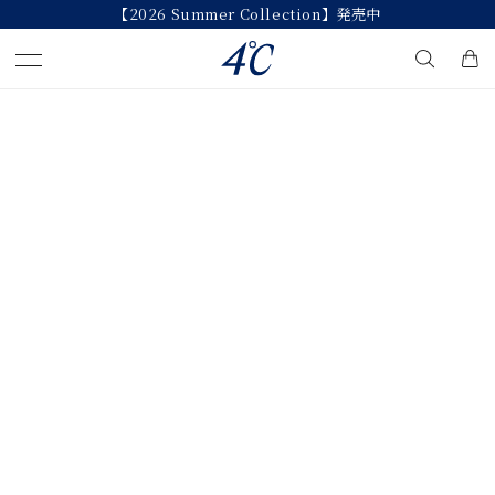
【2026 Summer Collection】発売中
キーワードで検索する
人気検索キーワード
#ペア
#eギフト
#ハーフエタニティリング
#刻印可
#メンズ ネックレス
ブランド
４℃
カテゴリー
誕生石