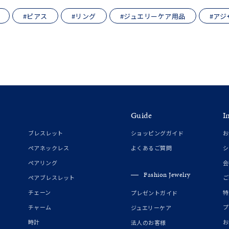
リセット
絞り込んで検索する
ハート
一粒
三石
パヴェ
ライン
馬蹄
#ピアス
#リング
#ジュエリーケア用品
#アジ
ダブルループ
星座
イニシャル
リボン
その他
ホワイト
ピンク
パープル
ブルー
グリーン
マルチカラー
ニン
エレガント
カジュアル
フォーマル
モード
Guide
I
ス
ご褒美
記念日
誕生日
気分転換
デート
ブレスレット
ショッピングガイド
お
ペアネックレス
よくあるご質問
シ
ジュエリー
腕周りジュエリー
ペアジュエリー
ベストセレ
ペアリング
会
ンラインショップ限定
Fashion Jewelry
ペアブレスレット
ご
チェーン
特
プレゼントガイド
～
チャーム
プ
ジュエリーケア
時計
お
法人のお客様