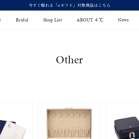
今すぐ贈れる「eギフト」対象商品はこちら
t
Bridal
Shop List
ABOUT ４℃
News
リング
Fashion Jewelry
Brida
Other
イヤリング
ジュエリーケア
永久保
バングル
法人のお客様
ブライ
ペアブレスレット
ブライ
その他のアイテム