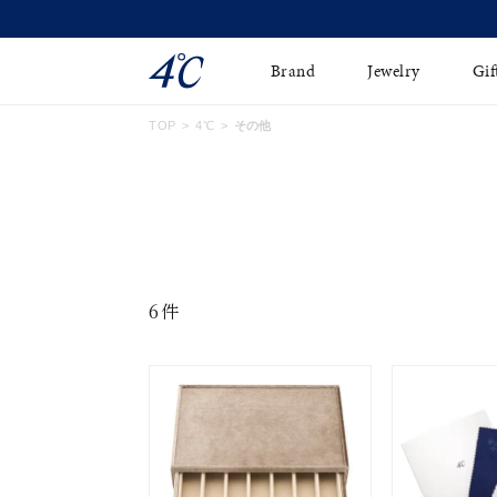
Brand
Jewelry
Gif
TOP
4℃
その他
ネックレス
ネックレスチェ-ン
Online Shop
ピンキーリング
ピアス
ショッピングガイド
イヤーカフ
ブレスレット
よくあるご質問
ペアネックレス
ペアリング
6件
オンライン限定ジュエ
誕生石
リー
すべてのアイテム
ブライダルリング
はこちら