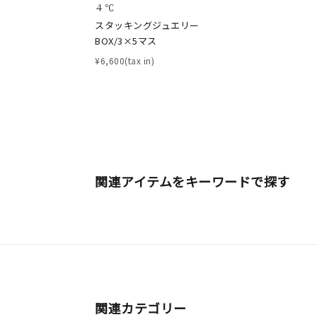
４℃
人気検索キーワード
#summe
スタッキングジュエリー
BOX/3×5マス
¥6,600(tax in)
ブランド
カテゴリー
関連アイテムをキーワードで探す
素材
プラチ
カラー
イエロ
1月の
誕生石
7月の
関連カテゴリー