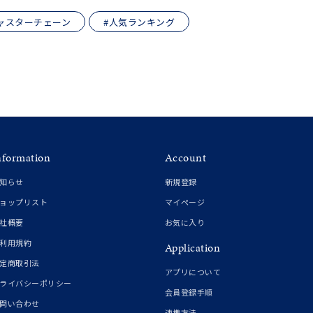
ムーン
フラワー
ャスターチェーン
#人気ランキング
イエロー
ブラウン
シンプル
ユニセックス
nformation
Account
結婚式
推し活
知らせ
新規登録
ョップリスト
マイページ
クション
社概要
お気に入り
利用規約
Application
定商取引法
アプリについて
ライバシーポリシー
会員登録手順
問い合わせ
連携方法