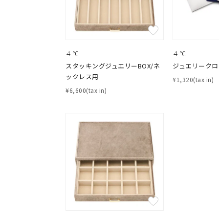
４℃
４℃
スタッキングジュエリーBOX/ネ
ジュエリークロ
ックレス用
¥1,320(tax in)
¥6,600(tax in)
おすすめ順
価格が安い
価格が高い
新着順
お気に入り登録数