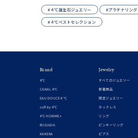
しずく
モチーフ
#４℃誕生石ジュエリー
#プラチナリング
クロス
#４℃ベストセレクション
クリア
石の色
レッド
ファッションテイスト
フェミ
Brand
Jewelry
着用シーン
オフィ
4℃
すべてのジュエリー
CANAL 4℃
新着商品
耳周り
コレクション
EAU DOUCE４℃
限定ジュエリー
公式オ
cofl by 4℃
ネックレス
4℃ HOMME+
リング
レディース
RUGIADA
ピンキーリング
リングサイズ
KAKERA
ピアス