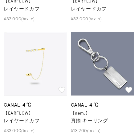
着用シーン
【EARFLOW】
【EARFLOW】
レイヤードカフ
レイヤードカフ
¥33,000(tax in)
¥33,000(tax in)
コレクション
レディース
～
リングサイズ
メンズ
～
リングサイズ
価格
¥0
¥400,
CANAL ４℃
CANAL ４℃
【EARFLOW】
【nem.】
レイヤードカフ
真鍮 キーリング
在庫
在庫ありのみ
すべて表示
¥33,000(tax in)
¥13,200(tax in)