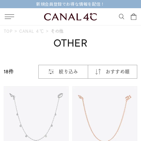
新規会員登録でお得な情報を配信！
おすすめ順
TOP
CANAL ４℃
その他
キーワードで検索する
OTHER
価格が安い
人気検索キーワード
価格が高い
18件
絞り込み
おすすめ順
#summer
#ダイヤモンド ネックレス
新着順
#くまのプーさん
#エタニティ
#ジュエリー
お気に入り登録数
ブランド
Canal４℃
カテゴリー
その他
並び替え