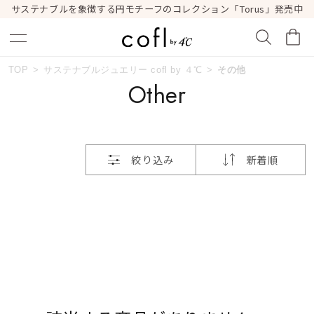
サステナブルを象徴する円モチーフのコレクション「Torus」発売中
おすすめ順
TOP
サステナブルジュエリー cofl by ４℃
その他
キーワードで検索する
Other
価格が安い
人気検索キーワード
価格が高い
絞り込み
新着順
#summer
#ペア
#ダイヤモンド ネックレス
新着順
#エタニティ
#くまのプーさん
お気に入り登録数
ブランド
cofl by ４℃
カテゴリー
その他
並び替え