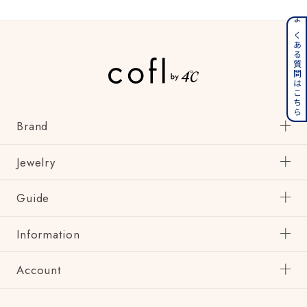
着用シーン
よくある質問はこちら
コレクション
レディース
～
リングサイズ
Brand
メンズ
Jewelry
～
リングサイズ
Guide
価格
¥0
¥400,
Information
Account
在庫
在庫ありのみ
すべて表示