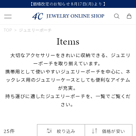
【価格改定のお知らせ 8月17日(月)より 】
おすすめ順
TOP
ジュエリーポーチ
キーワードで検索する
Items
価格が安い
大切なアクセサリーをきれいに収納できる、ジュエリ
人気検索キーワード
ーポーチを取り揃えています。
価格が高い
携帯用として使いやすいジュエリーポーチを中心に、ネ
#ペア
#ハーフエタニティリング
#エタニティ
ックレス用のジュエリーケースとしても便利なアイテム
新着順
#ダイヤモンド ネックレス
#eギフト
が充実。
持ち運びに適したジュエリーポーチを、一覧でご覧くだ
お気に入り登録数
さい。
ブランド
カテゴリー
ジュエリーポーチ
25件
絞り込み
価格が安い
並び替え