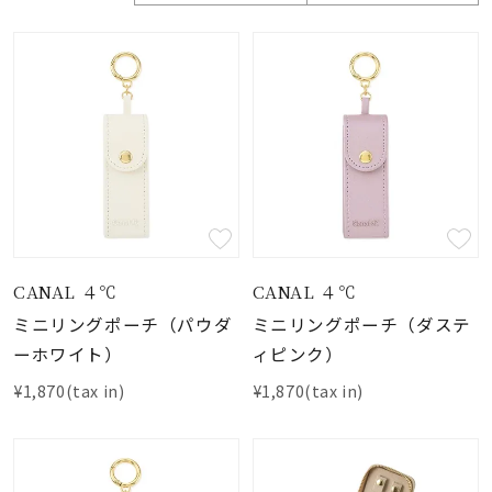
素材
カラー
誕生石
モチーフ
CANAL ４℃
CANAL ４℃
ミニリングポーチ（パウダ
ミニリングポーチ（ダステ
石の色
ーホワイト）
ィピンク）
¥1,870(tax in)
¥1,870(tax in)
ファッションテイス
ト