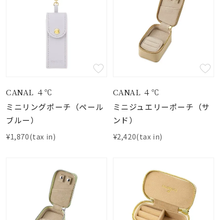
着用シーン
コレクション
レディース
～
リングサイズ
CANAL ４℃
CANAL ４℃
ミニリングポーチ（ペール
ミニジュエリーポーチ（サ
メンズ
ブルー）
ンド）
～
リングサイズ
¥1,870(tax in)
¥2,420(tax in)
価格
¥0
¥400,
在庫
在庫ありのみ
すべて表示