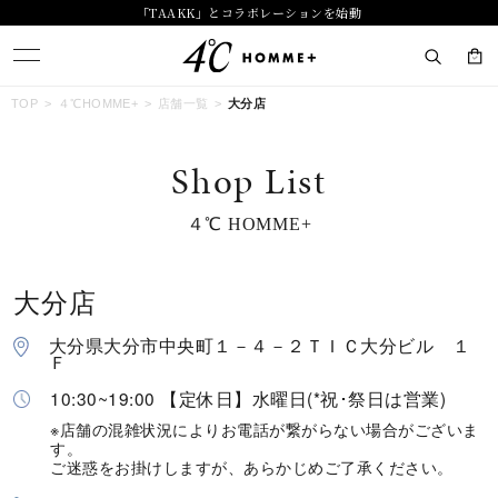
「TAAKK」とコラボレーションを始動
キーワードで検索する
TOP
４℃HOMME+
店舗一覧
大分店
Shop List
人気検索キーワード
４℃ HOMME+
#summer
#ペア
#ダイヤモンド ネックレス
#エタニティ
#くまのプーさん
大分店
ブランド
４℃ HOMME+
大分県大分市中央町１－４－２ＴＩＣ大分ビル １
Ｆ
カテゴリー
すべてのジュエリー
10:30~19:00 【定休日】水曜日(*祝･祭日は営業)
※店舗の混雑状況によりお電話が繋がらない場合がございま
す。
素材
ご迷惑をお掛けしますが、あらかじめご了承ください。