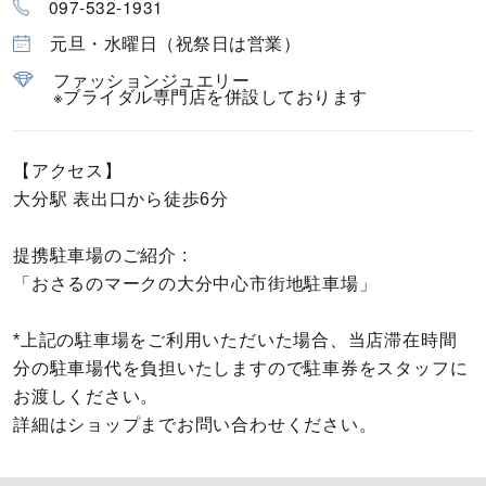
097-532-1931
カラー
元旦・水曜日（祝祭日は営業）
誕生石
ファッションジュエリー
※ブライダル専門店を併設しております
モチーフ
【アクセス】
石の色
大分駅 表出口から徒歩6分
ファッションテイスト
提携駐車場のご紹介 :
「おさるのマークの大分中心市街地駐車場」
着用シーン
*上記の駐車場をご利用いただいた場合、当店滞在時間
分の駐車場代を負担いたしますので駐車券をスタッフに
コレクション
お渡しください。
詳細はショップまでお問い合わせください。
レディース
～
リングサイズ