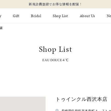
新規会員登録でお得な情報を配信！
y
Gift
Bridal
Shop List
About Us
N
店
Limited Jewelry
Necklace
Fashion Jewelry
Brida
Shop List
Earring
Ear Cuff
ジュエリーケア
永久保
on
Jewelry Pouch
Adjuster
EAU DOUCE４℃
ブライ
ブライ
トゥインクル西沢本店
長崎県佐世保市本島町４－７ト