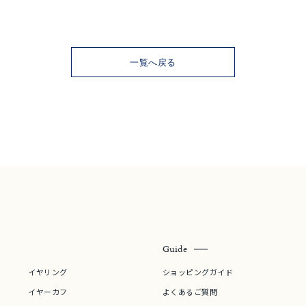
一覧へ戻る
ナ
K18
K10
K7
ゴールド
シルバー
ステ
ーカラー
ピンクカラー
ホワイトカラー
トリプルカラー
誕生石
2月の誕生石
3月の誕生石
4月の誕生石
5月の
誕生石
8月の誕生石
9月の誕生石
10月の誕生石
11
リセット
絞り込んで検索する
ハート
一粒
三石
パヴェ
ライン
馬蹄
ダブルループ
星座
イニシャル
リボン
その他
Guide
ホワイト
ピンク
パープル
ブルー
グリーン
イヤリング
ショッピングガイド
マルチカラー
イヤーカフ
よくあるご質問