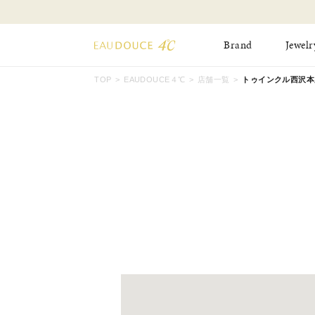
Brand
Jewelr
TOP
EAUDOUCE４℃
店舗一覧
トゥインクル西沢本
All Jewelry
New Item
Online Shop
Pinky Ring
Pierced Earrings
ショッピングガイド
Bangle
Birthday Collecti
よくあるご質問