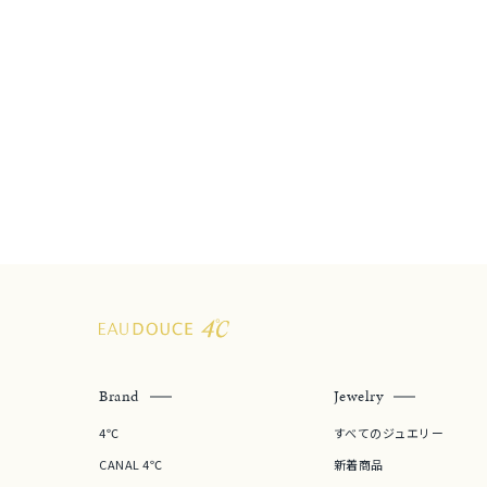
カテゴリー
素材
プラチ
カラー
イエロ
1月の
誕生石
7月の
しずく
モチーフ
クロス
Brand
Jewelry
クリア
4℃
すべてのジュエリー
石の色
レッド
CANAL 4℃
新着商品