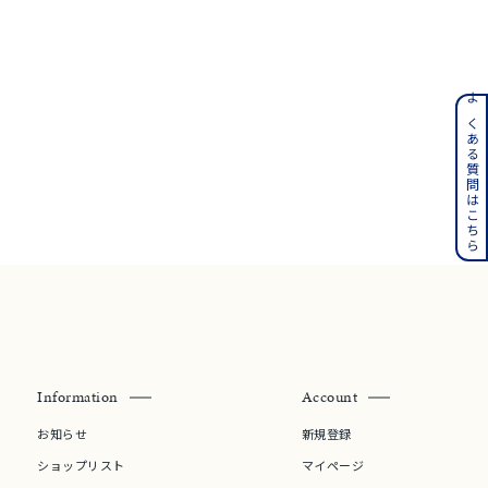
ンレス
よくある質問はこちら
その他
誕生石
6月の誕生石
月の誕生石
12月の誕生石
ムーン
フラワー
Information
Account
イエロー
ブラウン
お知らせ
新規登録
ショップリスト
マイページ