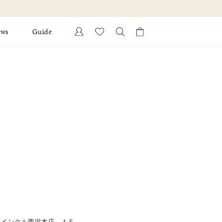
ews
Guide
カートに商品がありません。
Ring
l Jewelry
Bracelet
証
ダルサービス
ダルリングの選び方
ゥインクル西沢本店 １Ｆ