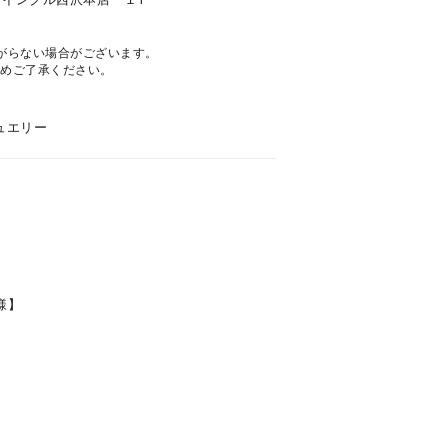
がらない場合がございます。
めご了承ください。
ュエリー
キーワードで検索する
様】
#eギフト