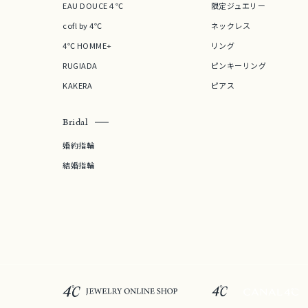
EAU DOUCE４℃
限定ジュエリー
ファッションテイスト
フェミ
cofl by 4℃
ネックレス
4℃ HOMME+
リング
着用シーン
オフィ
RUGIADA
ピンキーリング
KAKERA
ピアス
耳周り
コレクション
公式オ
Bridal
婚約指輪
レディース
結婚指輪
リングサイズ
メンズ
リングサイズ
価格
¥0