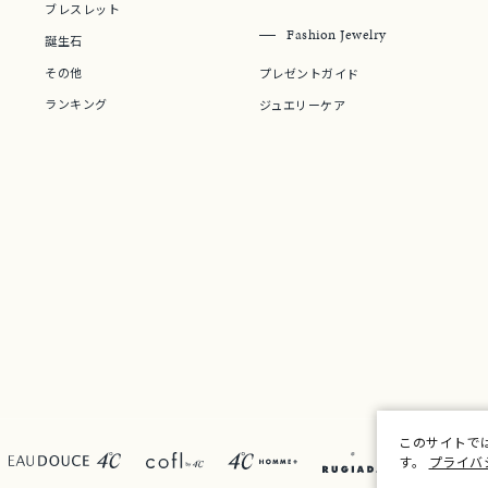
ブレスレット
ニン
エレガント
カジュアル
フォーマル
モード
Fashion Jewelry
誕生石
その他
プレゼントガイド
ス
ご褒美
記念日
誕生日
気分転換
デート
ランキング
ジュエリーケア
ジュエリー
腕周りジュエリー
ペアジュエリー
ベストセレ
ンラインショップ限定
～
～
¥400,00
このサイトで
す。
プライバ