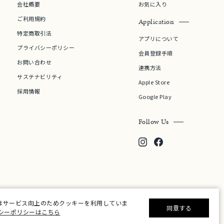
会社概要
お気に入り
シンプル
ユニセックス
ご利用規約
Application
特定商取引法
アプリについて
結婚式
推し活
プライバシーポリシー
会員登録手順
お問い合わせ
連携方法
クション
サステナビリティ
Apple Store
採用情報
Google Play
Follow Us
0
はサービス向上のためクッキーを利用していま
同意する
シーポリシーはこちら
©F.D.C.PRODUCTS INC.