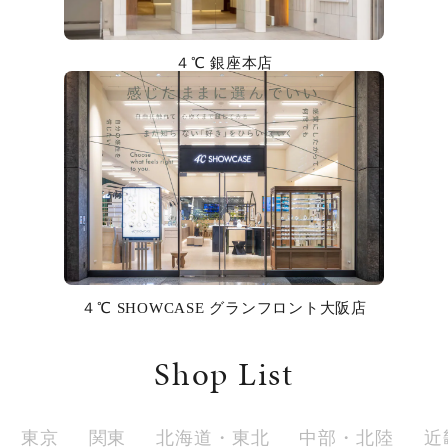
カラー
４℃ 銀座本店
誕生石
モチーフ
石の色
ファッションテイスト
着用シーン
４℃ SHOWCASE グランフロント大阪店
コレクション
Shop List
レディース
～
リングサイズ
東京
関東
北海道・東北
中部・北陸
近