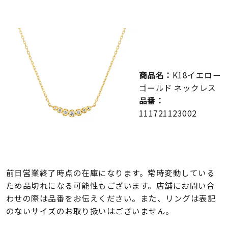
メンズ
～
リングサイズ
価格
¥0
¥400,000
商品名：
K18イエロー
ゴールド ネックレス
在庫
在庫ありのみ
すべて表示
品番：
111721123002
前日営業終了時点の在庫になります。常時変動している
ため品切れになる可能性もございます。店舗にお問い合
わせの際は品番をお伝えください。また、リングは表記
のないサイズのお取り扱いはございません。