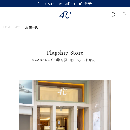
今すぐ贈れる「eギフト」対象商品はこちら
キーワードで検索する
TOP
4℃
店舗一覧
人気検索キーワード
Flagship Store
#summer
#ダイヤモンド ネックレス
#くまのプーさん
※CANAL４℃の取り扱いはございません。
#エタニティ
#ジュエリー
ブランド
４℃
カテゴリー
すべてのジュエリー
素材