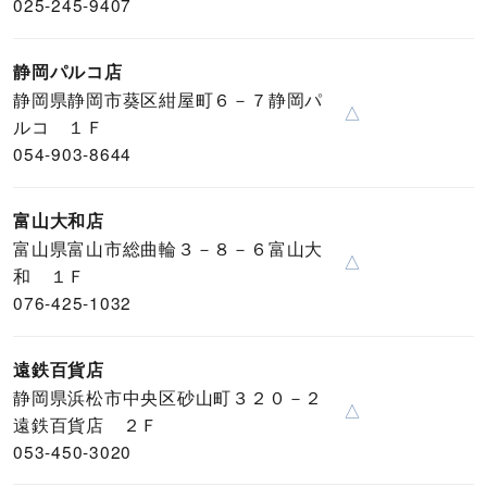
025-245-9407
静岡パルコ店
静岡県静岡市葵区紺屋町６－７静岡パ
△
ルコ １Ｆ
054-903-8644
富山大和店
富山県富山市総曲輪３－８－６富山大
△
和 １Ｆ
076-425-1032
遠鉄百貨店
静岡県浜松市中央区砂山町３２０－２
△
遠鉄百貨店 ２Ｆ
053-450-3020