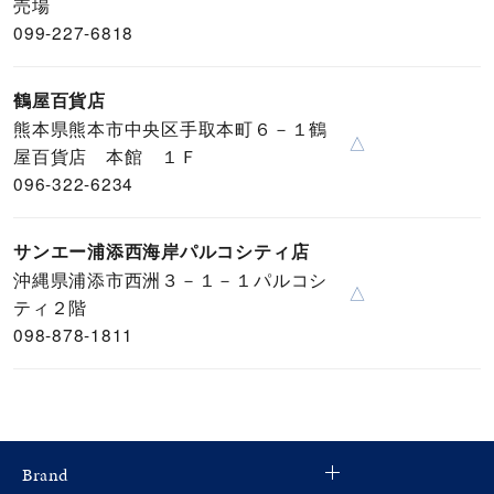
売場
099-227-6818
鶴屋百貨店
熊本県熊本市中央区手取本町６－１鶴
△
屋百貨店 本館 １Ｆ
096-322-6234
サンエー浦添西海岸パルコシティ店
沖縄県浦添市西洲３－１－１パルコシ
△
ティ２階
098-878-1811
Brand