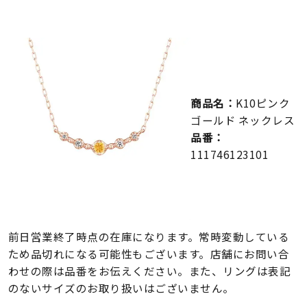
メンズ
～
リングサイズ
価格
¥0
¥400,000
商品名：
K10ピンク
ゴールド ネックレス
在庫
在庫ありのみ
すべて表示
品番：
111746123101
前日営業終了時点の在庫になります。常時変動している
ため品切れになる可能性もございます。店舗にお問い合
わせの際は品番をお伝えください。また、リングは表記
のないサイズのお取り扱いはございません。