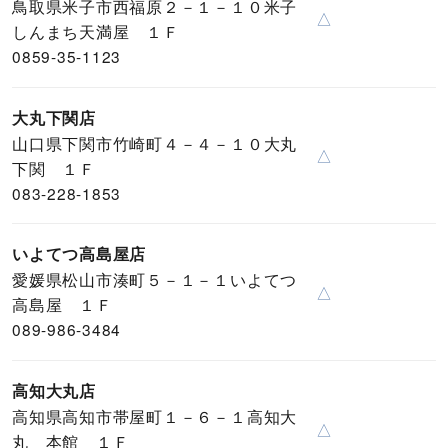
鳥取県米子市西福原２－１－１０米子
△
しんまち天満屋 １Ｆ
0859-35-1123
大丸下関店
山口県下関市竹崎町４－４－１０大丸
△
下関 １Ｆ
083-228-1853
いよてつ高島屋店
愛媛県松山市湊町５－１－１いよてつ
△
高島屋 １Ｆ
089-986-3484
高知大丸店
高知県高知市帯屋町１－６－１高知大
△
丸 本館 １Ｆ