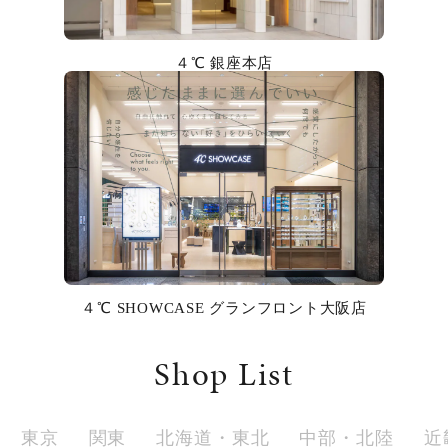
カラー
４℃ 銀座本店
誕生石
モチーフ
石の色
ファッションテイスト
着用シーン
４℃ SHOWCASE グランフロント大阪店
コレクション
Shop List
レディース
～
リングサイズ
東京
関東
北海道・東北
中部・北陸
近