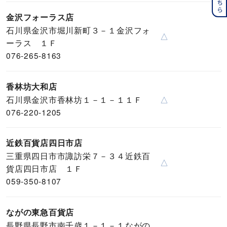
金沢フォーラス店
石川県金沢市堀川新町３－１金沢フォ
△
ーラス １Ｆ
076-265-8163
香林坊大和店
石川県金沢市香林坊１－１－１１Ｆ
△
076-220-1205
近鉄百貨店四日市店
三重県四日市市諏訪栄７－３４近鉄百
△
貨店四日市店 １Ｆ
059-350-8107
ながの東急百貨店
長野県長野市南千歳１－１－１ながの