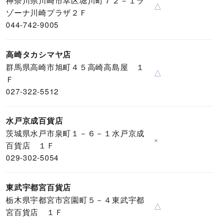
△
ゾーナ川崎プラザ２Ｆ
044-742-9005
高崎タカシマヤ店
群馬県高崎市旭町４５高崎高島屋 １
△
Ｆ
027-322-5512
水戸京成百貨店
茨城県水戸市泉町１－６－１水戸京成
×
百貨店 １Ｆ
029-302-5054
東武宇都宮百貨店
栃木県宇都宮市宮園町５－４東武宇都
△
宮百貨店 １Ｆ