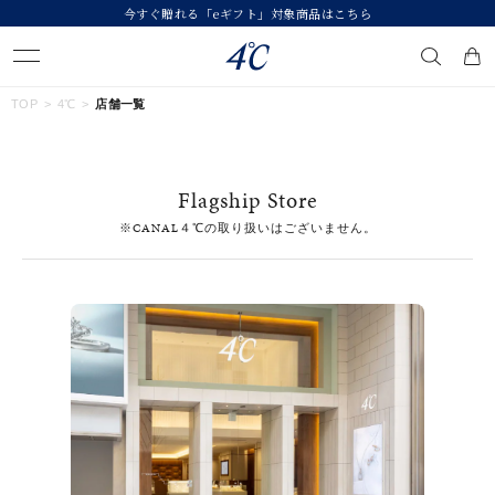
今すぐ贈れる「eギフト」対象商品はこちら
キーワードで検索する
TOP
4℃
店舗一覧
人気検索キーワード
Flagship Store
#summer
#ペア
#ダイヤモンド ネックレス
#エタニティ
※CANAL４℃の取り扱いはございません。
#くまのプーさん
ブランド
４℃
カテゴリー
すべてのジュエリー
素材