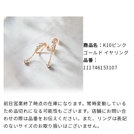
メンズ
～
リングサイズ
価格
¥0
¥400,000
商品名：
K10ピンク
ゴールド イヤリング
在庫
在庫ありのみ
すべて表示
品番：
111746153107
前日営業終了時点の在庫になります。常時変動している
ため品切れになる可能性もございます。店舗にお問い合
わせの際は品番をお伝えください。また、リングは表記
のないサイズのお取り扱いはございません。