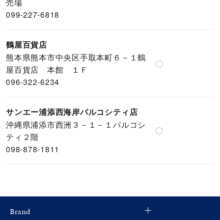
売場
099-227-6818
鶴屋百貨店
熊本県熊本市中央区手取本町６－１鶴
〇
屋百貨店 本館 １Ｆ
096-322-6234
サンエー浦添西海岸パルコシティ店
沖縄県浦添市西洲３－１－１パルコシ
〇
ティ２階
098-878-1811
Brand