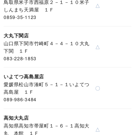
鳥取県米子市西福原２－１－１０米子
△
しんまち天満屋 １Ｆ
0859-35-1123
大丸下関店
山口県下関市竹崎町４－４－１０大丸
△
下関 １Ｆ
083-228-1853
いよてつ高島屋店
愛媛県松山市湊町５－１－１いよてつ
〇
高島屋 １Ｆ
089-986-3484
高知大丸店
高知県高知市帯屋町１－６－１高知大
△
丸 本館 １Ｆ