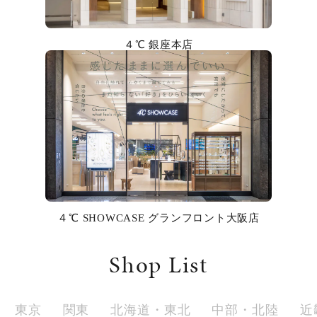
カラー
４℃ 銀座本店
誕生石
モチーフ
石の色
ファッションテイスト
着用シーン
４℃ SHOWCASE グランフロント大阪店
コレクション
Shop List
レディース
～
リングサイズ
東京
関東
北海道・東北
中部・北陸
近