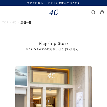
今すぐ贈れる「eギフト」対象商品はこちら
キーワードで検索する
TOP
4℃
店舗一覧
人気検索キーワード
Flagship Store
#summer
#ダイヤモンド ネックレス
#くまのプーさん
※CANAL４℃の取り扱いはございません。
#ペア
#エタニティ
ブランド
４℃
カテゴリー
すべてのジュエリー
素材