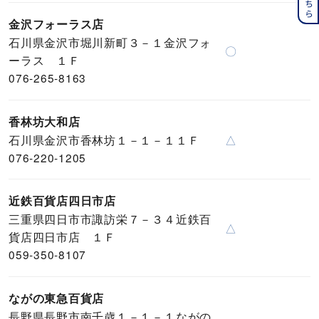
金沢フォーラス店
石川県金沢市堀川新町３－１金沢フォ
〇
ーラス １Ｆ
076-265-8163
香林坊大和店
石川県金沢市香林坊１－１－１１Ｆ
△
076-220-1205
近鉄百貨店四日市店
三重県四日市市諏訪栄７－３４近鉄百
△
貨店四日市店 １Ｆ
059-350-8107
ながの東急百貨店
長野県長野市南千歳１－１－１ながの