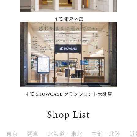
カラー
４℃ 銀座本店
誕生石
モチーフ
石の色
ファッションテイスト
着用シーン
４℃ SHOWCASE グランフロント大阪店
コレクション
Shop List
レディース
～
リングサイズ
東京
関東
北海道・東北
中部・北陸
近