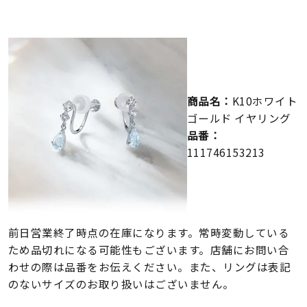
メンズ
～
リングサイズ
価格
¥0
¥400,000
商品名：
K10ホワイト
ゴールド イヤリング
在庫
在庫ありのみ
すべて表示
品番：
111746153213
前日営業終了時点の在庫になります。常時変動している
ため品切れになる可能性もございます。店舗にお問い合
わせの際は品番をお伝えください。また、リングは表記
のないサイズのお取り扱いはございません。