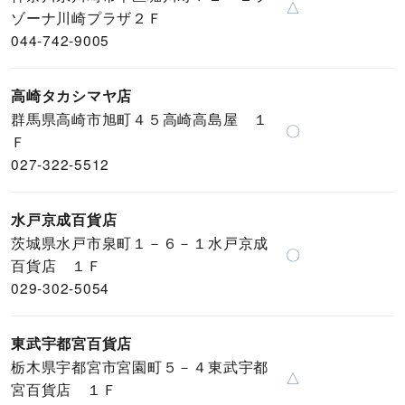
△
ゾーナ川崎プラザ２Ｆ
044-742-9005
高崎タカシマヤ店
群馬県高崎市旭町４５高崎高島屋 １
〇
Ｆ
027-322-5512
水戸京成百貨店
茨城県水戸市泉町１－６－１水戸京成
〇
百貨店 １Ｆ
029-302-5054
東武宇都宮百貨店
栃木県宇都宮市宮園町５－４東武宇都
△
宮百貨店 １Ｆ