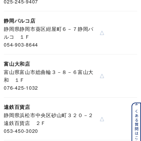
025-245-9407
静岡パルコ店
静岡県静岡市葵区紺屋町６－７静岡パ
△
ルコ １Ｆ
054-903-8644
富山大和店
富山県富山市総曲輪３－８－６富山大
△
和 １Ｆ
076-425-1032
遠鉄百貨店
よくある質問はこちら
静岡県浜松市中央区砂山町３２０－２
△
遠鉄百貨店 ２Ｆ
053-450-3020