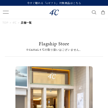
今すぐ贈れる「eギフト」対象商品はこちら
キーワードで検索する
TOP
4℃
店舗一覧
人気検索キーワード
Flagship Store
#ペア
#ハーフエタニティリング
#エタニティ
※CANAL４℃の取り扱いはございません。
#ダイヤモンド ネックレス
#eギフト
ブランド
４℃
カテゴリー
すべてのジュエリー
素材