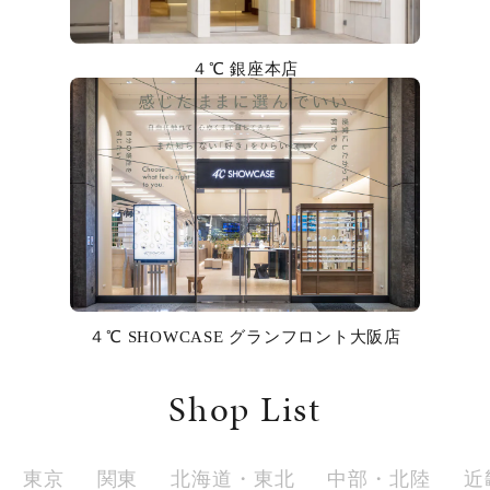
カラー
４℃ 銀座本店
誕生石
モチーフ
石の色
ファッションテイスト
着用シーン
４℃ SHOWCASE グランフロント大阪店
コレクション
Shop List
レディース
～
リングサイズ
東京
関東
北海道・東北
中部・北陸
近