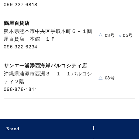
099-227-6818
鶴屋百貨店
熊本県熊本市中央区手取本町６－１鶴
△
×
03号
05号
屋百貨店 本館 １Ｆ
096-322-6234
サンエー浦添西海岸パルコシティ店
沖縄県浦添市西洲３－１－１パルコシ
△
03号
ティ２階
098-878-1811
Brand