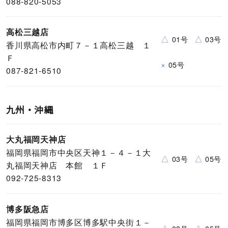
088-820-5053
高松三越店
△
△
01号
03号
香川県高松市内町７－１高松三越 １
Ｆ
×
05号
087-821-6510
九州・沖縄
大丸福岡天神店
福岡県福岡市中央区天神１－４－１大
△
△
03号
05号
丸福岡天神店 本館 １Ｆ
092-725-8313
博多阪急店
福岡県福岡市博多区博多駅中央街１－