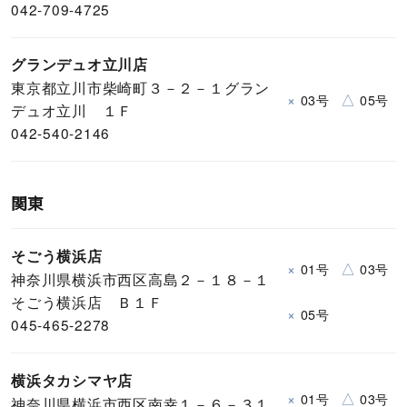
042-709-4725
グランデュオ立川店
東京都立川市柴崎町３－２－１グラン
×
△
03号
05号
デュオ立川 １Ｆ
042-540-2146
関東
そごう横浜店
×
△
01号
03号
神奈川県横浜市西区高島２－１８－１
そごう横浜店 Ｂ１Ｆ
×
05号
045-465-2278
横浜タカシマヤ店
×
△
01号
03号
神奈川県横浜市西区南幸１－６－３１