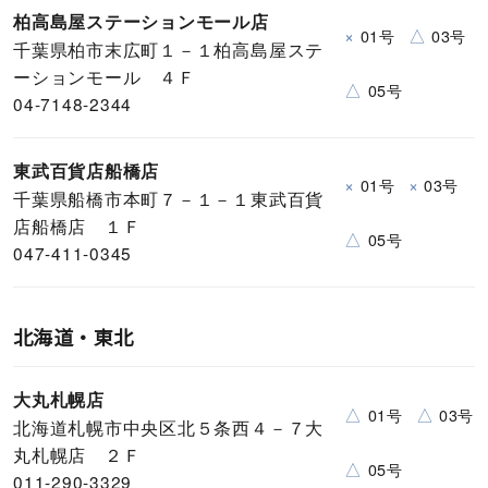
柏高島屋ステーションモール店
×
△
01号
03号
千葉県柏市末広町１－１柏高島屋ステ
ーションモール ４Ｆ
△
05号
04-7148-2344
東武百貨店船橋店
×
×
01号
03号
千葉県船橋市本町７－１－１東武百貨
店船橋店 １Ｆ
△
05号
047-411-0345
北海道・東北
大丸札幌店
△
△
01号
03号
北海道札幌市中央区北５条西４－７大
丸札幌店 ２Ｆ
△
05号
011-290-3329