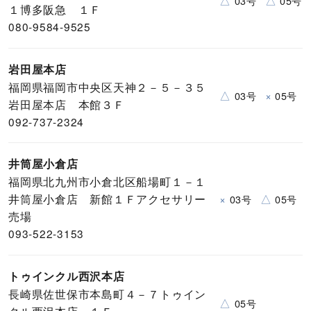
△
△
03号
05号
１博多阪急 １Ｆ
080-9584-9525
岩田屋本店
福岡県福岡市中央区天神２－５－３５
△
×
03号
05号
岩田屋本店 本館３Ｆ
092-737-2324
井筒屋小倉店
福岡県北九州市小倉北区船場町１－１
井筒屋小倉店 新館１Ｆアクセサリー
×
△
03号
05号
売場
093-522-3153
トゥインクル西沢本店
長崎県佐世保市本島町４－７トゥイン
△
05号