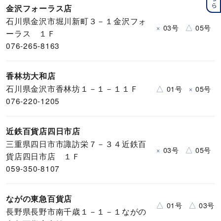
金沢フォーラス店
石川県金沢市堀川新町３－１金沢フォ
×
△
03号
05号
ーラス １Ｆ
076-265-8163
香林坊大和店
石川県金沢市香林坊１－１－１１Ｆ
△
×
01号
05号
076-220-1205
近鉄百貨店四日市店
三重県四日市市諏訪栄７－３４近鉄百
×
△
03号
05号
貨店四日市店 １Ｆ
059-350-8107
ながの東急百貨店
△
△
01号
03号
長野県長野市南千歳１－１－１ながの