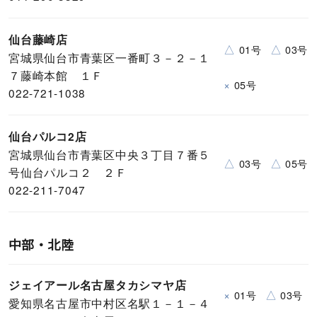
仙台藤崎店
△
△
01号
03号
宮城県仙台市青葉区一番町３－２－１
７藤崎本館 １Ｆ
×
05号
022-721-1038
仙台パルコ2店
宮城県仙台市青葉区中央３丁目７番５
△
△
03号
05号
号仙台パルコ２ ２Ｆ
022-211-7047
中部・北陸
ジェイアール名古屋タカシマヤ店
×
△
01号
03号
愛知県名古屋市中村区名駅１－１－４