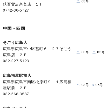
△
03号
鉄百貨店奈良店 １Ｆ
0742-30-5727
中国・四国
そごう広島店
広島県広島市中区基町６－２７そごう
△
△
03号
05号
広島店 ２Ｆ
082-227-5123
広島福屋駅前店
広島県広島市南区松原町９－１広島福
△
×
03号
05号
屋駅前 ２Ｆ
082-568-3587