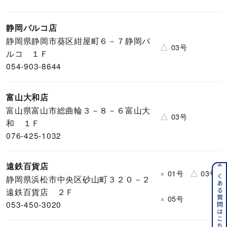
静岡パルコ店
静岡県静岡市葵区紺屋町６－７静岡パ
△
03号
ルコ １Ｆ
054-903-8644
富山大和店
富山県富山市総曲輪３－８－６富山大
△
03号
和 １Ｆ
076-425-1032
遠鉄百貨店
よくある質問はこちら
×
△
01号
03号
静岡県浜松市中央区砂山町３２０－２
遠鉄百貨店 ２Ｆ
×
05号
053-450-3020