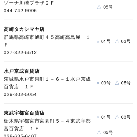
ゾーナ川崎プラザ２Ｆ
△
05号
044-742-9005
高崎タカシマヤ店
群馬県高崎市旭町４５高崎高島屋 １
×
△
01号
03号
Ｆ
027-322-5512
水戸京成百貨店
茨城県水戸市泉町１－６－１水戸京成
×
△
03号
05号
百貨店 １Ｆ
029-302-5054
東武宇都宮百貨店
×
△
01号
03号
栃木県宇都宮市宮園町５－４東武宇都
宮百貨店 １Ｆ
△
05号
028-635-6407