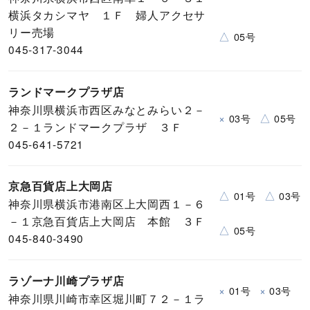
横浜タカシマヤ １Ｆ 婦人アクセサ
リー売場
△
05号
045-317-3044
ランドマークプラザ店
神奈川県横浜市西区みなとみらい２－
×
△
03号
05号
２－１ランドマークプラザ ３Ｆ
045-641-5721
京急百貨店上大岡店
△
△
01号
03号
神奈川県横浜市港南区上大岡西１－６
－１京急百貨店上大岡店 本館 ３Ｆ
△
05号
045-840-3490
ラゾーナ川崎プラザ店
×
×
01号
03号
神奈川県川崎市幸区堀川町７２－１ラ