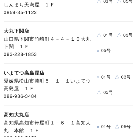
△
△
03号
05号
しんまち天満屋 １Ｆ
0859-35-1123
大丸下関店
△
△
01号
03号
山口県下関市竹崎町４－４－１０大丸
下関 １Ｆ
×
05号
083-228-1853
いよてつ高島屋店
×
△
01号
03号
愛媛県松山市湊町５－１－１いよてつ
高島屋 １Ｆ
△
05号
089-986-3484
高知大丸店
高知県高知市帯屋町１－６－１高知大
×
△
01号
05号
丸 本館 １Ｆ