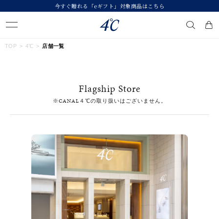
今すぐ贈れる「eギフト」対象商品はこちら
キーワードで検索する
TOP
4℃
店舗一覧
人気検索キーワード
Flagship Store
#summer
#ダイヤモンド ネックレス
#くまのプーさん
※CANAL４℃の取り扱いはございません。
#エタニティ
#ジュエリー
ブランド
４℃
カテゴリー
すべてのジュエリー
素材