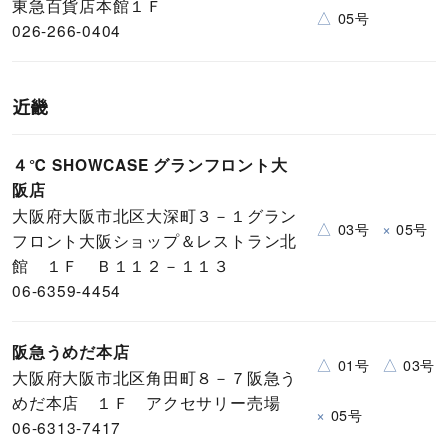
東急百貨店本館１Ｆ
△
05号
026-266-0404
近畿
４℃ SHOWCASE グランフロント大
阪店
大阪府大阪市北区大深町３－１グラン
△
×
03号
05号
フロント大阪ショップ＆レストラン北
館 １Ｆ Ｂ１１２－１１３
06-6359-4454
阪急うめだ本店
△
△
01号
03号
大阪府大阪市北区角田町８－７阪急う
めだ本店 １Ｆ アクセサリー売場
×
05号
06-6313-7417