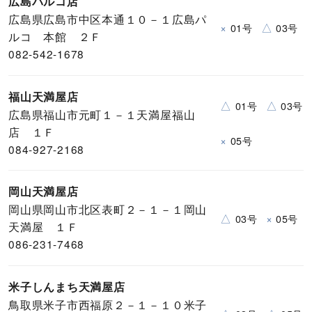
広島パルコ店
広島県広島市中区本通１０－１広島パ
×
△
01号
03号
ルコ 本館 ２Ｆ
082-542-1678
福山天満屋店
△
△
01号
03号
広島県福山市元町１－１天満屋福山
店 １Ｆ
×
05号
084-927-2168
岡山天満屋店
岡山県岡山市北区表町２－１－１岡山
△
×
03号
05号
天満屋 １Ｆ
086-231-7468
米子しんまち天満屋店
鳥取県米子市西福原２－１－１０米子