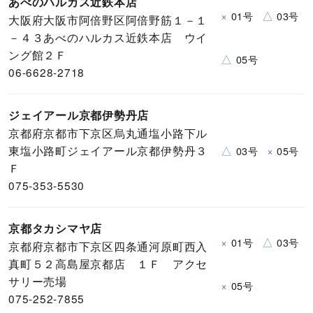
あべのハルカス近鉄本店
×
△
01号
03号
大阪府大阪市阿倍野区阿倍野筋１－１
－４３あべのハルカス近鉄本店 ウイ
ング館２Ｆ
△
05号
06-6628-2718
ジェイアール京都伊勢丹店
京都府京都市下京区烏丸通塩小路下ル
東塩小路町ジェイアール京都伊勢丹３
△
×
03号
05号
Ｆ
075-353-5530
京都タカシマヤ店
×
△
01号
03号
京都府京都市下京区四条通河原町西入
真町５２高島屋京都店 １Ｆ アクセ
サリー売場
×
05号
075-252-7855