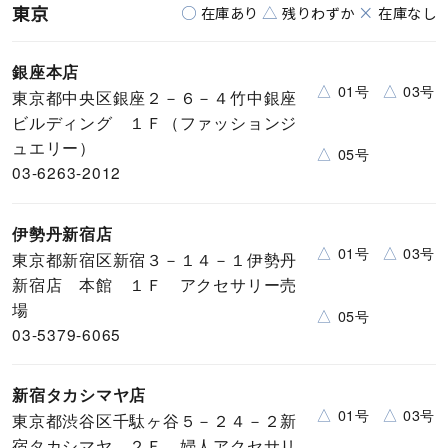
東京
○
△
×
在庫あり
残りわずか
在庫なし
銀座本店
△
△
01号
03号
東京都中央区銀座２－６－４竹中銀座
ビルディング １Ｆ（ファッションジ
ュエリー）
△
05号
03-6263-2012
伊勢丹新宿店
△
△
01号
03号
東京都新宿区新宿３－１４－１伊勢丹
新宿店 本館 １Ｆ アクセサリー売
場
△
05号
03-5379-6065
新宿タカシマヤ店
△
△
01号
03号
東京都渋谷区千駄ヶ谷５－２４－２新
宿タカシマヤ ２Ｆ 婦人アクセサリ