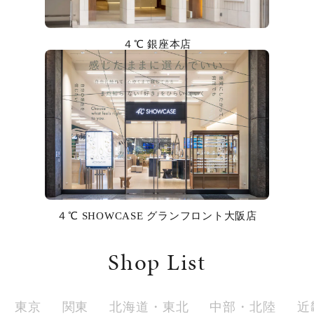
カラー
４℃ 銀座本店
誕生石
モチーフ
石の色
ファッションテイスト
着用シーン
４℃ SHOWCASE グランフロント大阪店
コレクション
Shop List
レディース
～
リングサイズ
東京
関東
北海道・東北
中部・北陸
近