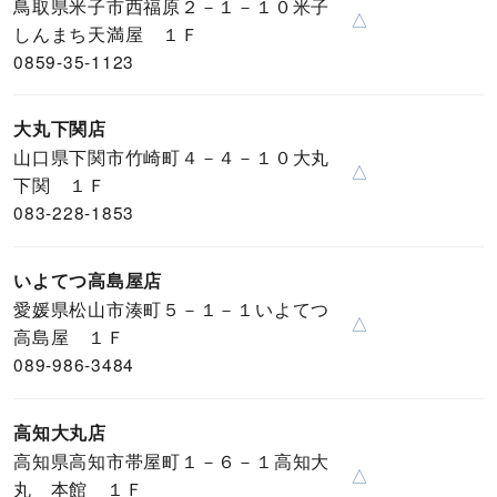
鳥取県米子市西福原２－１－１０米子
△
しんまち天満屋 １Ｆ
0859-35-1123
大丸下関店
山口県下関市竹崎町４－４－１０大丸
△
下関 １Ｆ
083-228-1853
いよてつ高島屋店
愛媛県松山市湊町５－１－１いよてつ
△
高島屋 １Ｆ
089-986-3484
高知大丸店
高知県高知市帯屋町１－６－１高知大
△
丸 本館 １Ｆ