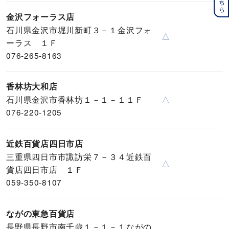
金沢フォーラス店
石川県金沢市堀川新町３－１金沢フォ
△
ーラス １Ｆ
076-265-8163
香林坊大和店
石川県金沢市香林坊１－１－１１Ｆ
△
076-220-1205
近鉄百貨店四日市店
三重県四日市市諏訪栄７－３４近鉄百
△
貨店四日市店 １Ｆ
059-350-8107
ながの東急百貨店
長野県長野市南千歳１－１－１ながの