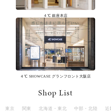
カラー
４℃ 銀座本店
誕生石
モチーフ
石の色
ファッションテイスト
着用シーン
４℃ SHOWCASE グランフロント大阪店
コレクション
Shop List
レディース
～
リングサイズ
東京
関東
北海道・東北
中部・北陸
近