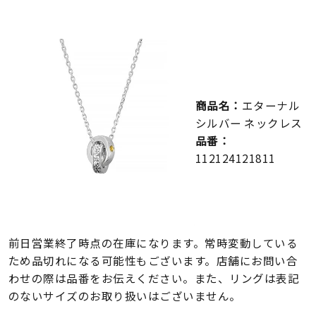
メンズ
～
リングサイズ
価格
¥0
¥400,000
商品名：
エターナル
シルバー ネックレス
在庫
在庫ありのみ
すべて表示
品番：
112124121811
前日営業終了時点の在庫になります。常時変動している
ため品切れになる可能性もございます。店舗にお問い合
わせの際は品番をお伝えください。また、リングは表記
のないサイズのお取り扱いはございません。