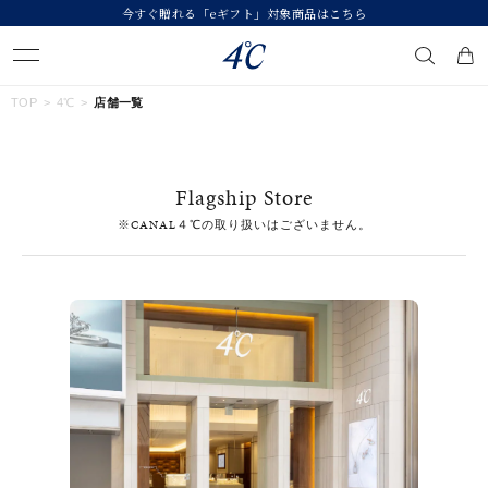
今すぐ贈れる「eギフト」対象商品はこちら
キーワードで検索する
TOP
4℃
店舗一覧
人気検索キーワード
Flagship Store
#summer
#ペア
#ダイヤモンド ネックレス
#エタニティ
※CANAL４℃の取り扱いはございません。
#くまのプーさん
ブランド
４℃
カテゴリー
すべてのジュエリー
素材