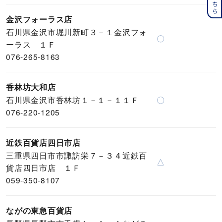
金沢フォーラス店
石川県金沢市堀川新町３－１金沢フォ
〇
ーラス １Ｆ
076-265-8163
香林坊大和店
石川県金沢市香林坊１－１－１１Ｆ
〇
076-220-1205
近鉄百貨店四日市店
三重県四日市市諏訪栄７－３４近鉄百
△
貨店四日市店 １Ｆ
059-350-8107
ながの東急百貨店