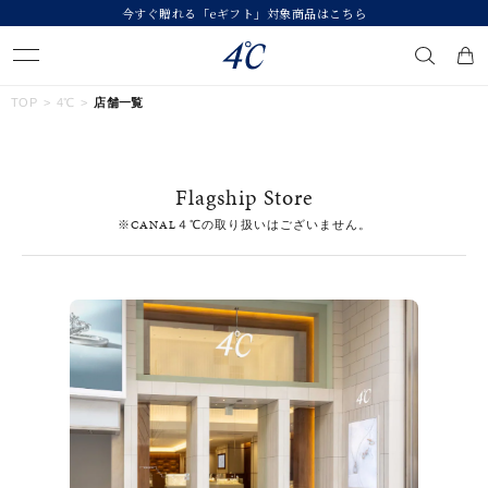
今すぐ贈れる「eギフト」対象商品はこちら
キーワードで検索する
TOP
4℃
店舗一覧
人気検索キーワード
Flagship Store
#ペア
#ハーフエタニティリング
#エタニティ
※CANAL４℃の取り扱いはございません。
#ダイヤモンド ネックレス
#eギフト
ブランド
４℃
カテゴリー
すべてのジュエリー
素材