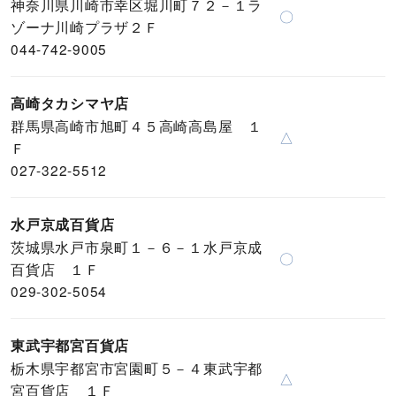
神奈川県川崎市幸区堀川町７２－１ラ
〇
ゾーナ川崎プラザ２Ｆ
044-742-9005
高崎タカシマヤ店
群馬県高崎市旭町４５高崎高島屋 １
△
Ｆ
027-322-5512
水戸京成百貨店
茨城県水戸市泉町１－６－１水戸京成
〇
百貨店 １Ｆ
029-302-5054
東武宇都宮百貨店
栃木県宇都宮市宮園町５－４東武宇都
△
宮百貨店 １Ｆ