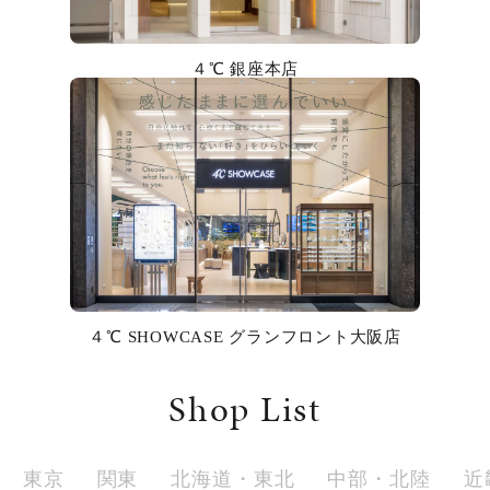
カラー
４℃ 銀座本店
誕生石
モチーフ
石の色
ファッションテイスト
着用シーン
４℃ SHOWCASE グランフロント大阪店
コレクション
Shop List
レディース
～
リングサイズ
東京
関東
北海道・東北
中部・北陸
近