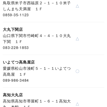
鳥取県米子市西福原２－１－１０米子
△
しんまち天満屋 １Ｆ
0859-35-1123
大丸下関店
山口県下関市竹崎町４－４－１０大丸
△
下関 １Ｆ
083-228-1853
いよてつ高島屋店
愛媛県松山市湊町５－１－１いよてつ
〇
高島屋 １Ｆ
089-986-3484
高知大丸店
高知県高知市帯屋町１－６－１高知大
△
丸 本館 １Ｆ