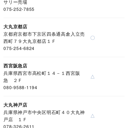
サリー売場
075-252-7855
大丸京都店
京都府京都市下京区四条通高倉入立売
〇
西町７９大丸京都店１Ｆ
075-254-6824
西宮阪急店
兵庫県西宮市高松町１４－１西宮阪
△
急 ２Ｆ
080-9588-1194
大丸神戸店
兵庫県神戸市中央区明石町４０大丸神
△
戸店 １Ｆ
078-326-2611