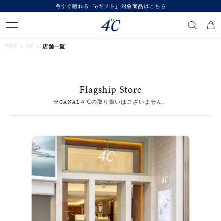
今すぐ贈れる「eギフト」対象商品はこちら
キーワードで検索する
TOP
4℃
店舗一覧
人気検索キーワード
Flagship Store
#ペア
#ハーフエタニティリング
#エタニティ
※CANAL４℃の取り扱いはございません。
#ダイヤモンド ネックレス
#eギフト
ブランド
４℃
カテゴリー
すべてのジュエリー
素材