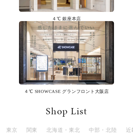
カラー
４℃ 銀座本店
誕生石
モチーフ
石の色
ファッションテイスト
着用シーン
４℃ SHOWCASE グランフロント大阪店
コレクション
Shop List
レディース
～
リングサイズ
東京
関東
北海道・東北
中部・北陸
近