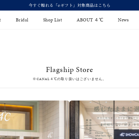
今すぐ贈れる「eギフト」対象商品はこちら
t
Bridal
Shop List
ABOUT ４℃
News
リング
Fashion Jewelry
Brida
イヤリング
ジュエリーケア
永久保
Flagship Store
バングル
法人のお客様
ブライ
※CANAL４℃の取り扱いはございません。
ペアブレスレット
ブライ
その他のアイテム