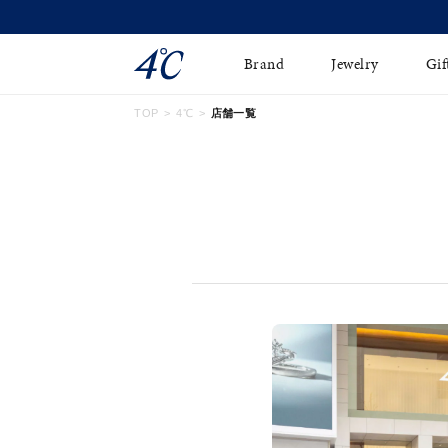
Brand
Jewelry
Gif
TOP
4℃
店舗一覧
ネックレス
ネックレスチェ-ン
Online Shop
ピンキーリング
ピアス
ショッピングガイド
イヤーカフ
ブレスレット
よくあるご質問
ペアネックレス
ペアリング
オンライン限定ジュエ
誕生石
リー
すべてのアイテム
ブライダルリング
はこちら