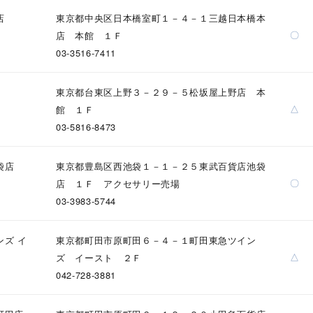
店
東京都中央区日本橋室町１－４－１三越日本橋本
〇
店 本館 １Ｆ
03-3516-7411
東京都台東区上野３－２９－５松坂屋上野店 本
△
館 １Ｆ
03-5816-8473
袋店
東京都豊島区西池袋１－１－２５東武百貨店池袋
〇
店 １Ｆ アクセサリー売場
03-3983-5744
#ハーフエタニティリング
#エタニティ
#ダイヤモンド ネックレス
ンズ イ
東京都町田市原町田６－４－１町田東急ツイン
△
ズ イースト ２Ｆ
042-728-3881