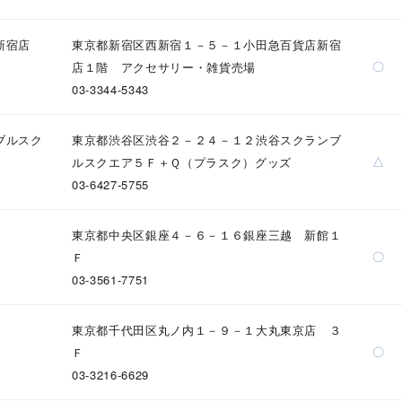
新宿店
東京都新宿区西新宿１－５－１小田急百貨店新宿
〇
店１階 アクセサリー・雑貨売場
03-3344-5343
ブルスク
東京都渋谷区渋谷２－２４－１２渋谷スクランブ
△
ルスクエア５Ｆ＋Ｑ（プラスク）グッズ
03-6427-5755
東京都中央区銀座４－６－１６銀座三越 新館１
〇
Ｆ
03-3561-7751
東京都千代田区丸ノ内１－９－１大丸東京店 ３
〇
Ｆ
03-3216-6629