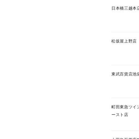
日本橋三越本
松坂屋上野店
東武百貨店池
人気検索キーワード
#ペア
町田東急ツイ
ースト店
ブランド