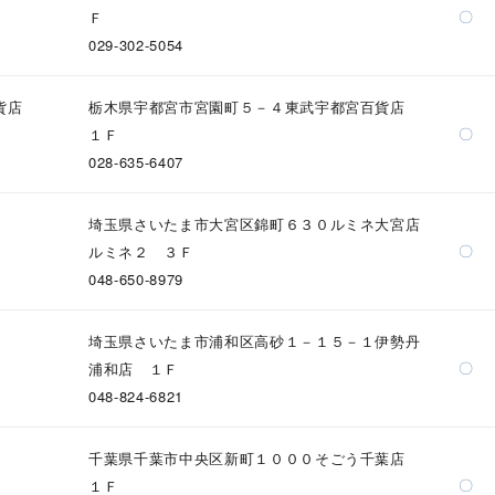
庫ありのみ
すべて表示
〇
Ｆ
029-302-5054
貨店
栃木県宇都宮市宮園町５－４東武宇都宮百貨店
〇
１Ｆ
028-635-6407
埼玉県さいたま市大宮区錦町６３０ルミネ大宮店
〇
ルミネ２ ３Ｆ
048-650-8979
埼玉県さいたま市浦和区高砂１－１５－１伊勢丹
〇
浦和店 １Ｆ
048-824-6821
千葉県千葉市中央区新町１０００そごう千葉店
〇
１Ｆ