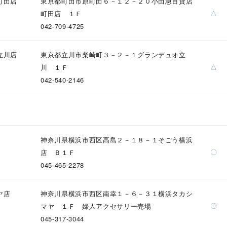
町田店
東京都町田市原町田６－１２－２０小田急百貨店
△
町田店 １Ｆ
042-709-4725
ナ
K18
K10
K7
ゴールド
シルバー
ステ
立川店
東京都立川市柴崎町３－２－１グランデュオ立
△
川 １Ｆ
ーカラー
ピンクカラー
ホワイトカラー
トリプルカラー
042-540-2146
誕生石
2月の誕生石
3月の誕生石
4月の誕生石
5月の
誕生石
8月の誕生石
9月の誕生石
10月の誕生石
11
神奈川県横浜市西区高島２－１８－１そごう横浜
リセット
絞り込んで検索する
ハート
一粒
三石
パヴェ
ライン
馬蹄
〇
店 Ｂ１Ｆ
ダブルループ
星座
イニシャル
リボン
その他
045-465-2278
ホワイト
ピンク
パープル
ブルー
グリーン
ヤ店
神奈川県横浜市西区南幸１－６－３１横浜タカシ
〇
マヤ １Ｆ 婦人アクセサリー売場
マルチカラー
045-317-3044