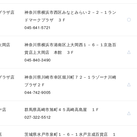
ニン
エレガント
カジュアル
フォーマル
モード
プラザ店
神奈川県横浜市西区みなとみらい２－２－１ラン
〇
ドマークプラザ ３Ｆ
ス
ご褒美
記念日
誕生日
気分転換
デート
045-641-5721
ジュエリー
腕周りジュエリー
ペアジュエリー
ベストセレ
大岡店
神奈川県横浜市港南区上大岡西１－６－１京急百
ンラインショップ限定
△
貨店上大岡店 本館 ３Ｆ
045-840-3490
～
プラザ店
神奈川県川崎市幸区堀川町７２－１ラゾーナ川崎
△
プラザ２Ｆ
044-742-9005
～
ヤ店
群馬県高崎市旭町４５高崎高島屋 １Ｆ
△
027-322-5512
¥400,00
店
茨城県水戸市泉町１－６－１水戸京成百貨店 １