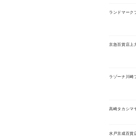
ファッションテイスト
フェミ
ランドマーク
着用シーン
オフィ
耳周り
京急百貨店上
コレクション
公式オ
レディース
リングサイズ
ラゾーナ川崎
メンズ
リングサイズ
高崎タカシマ
価格
¥0
水戸京成百貨