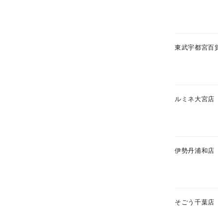
在庫
在
東武宇都宮百
ルミネ大宮店
伊勢丹浦和店
そごう千葉店