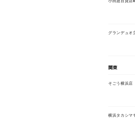
小田急百貨店
カテゴリー
素材
プラチ
グランデュオ
カラー
イエロ
1月の
関東
誕生石
7月の
そごう横浜店
しずく
モチーフ
クロス
クリア
横浜タカシマ
石の色
レッド