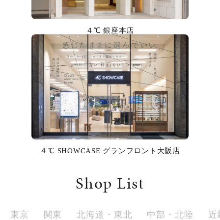
カラー
４℃ 銀座本店
誕生石
モチーフ
石の色
ファッションテイスト
着用シーン
４℃ SHOWCASE グランフロント大阪店
コレクション
Shop List
レディース
～
リングサイズ
東京
関東
北海道・東北
中部・北陸
近