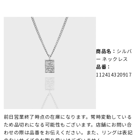
メンズ
～
リングサイズ
価格
¥0
¥400,000
商品名：
シルバ
在庫
在庫ありのみ
すべて表示
ー ネックレス
品番：
112414320917
前日営業終了時点の在庫になります。常時変動している
ため品切れになる可能性もございます。店舗にお問い合
わせの際は品番をお伝えください。また、リングは表記
のないサイズのお取り扱いはございません。