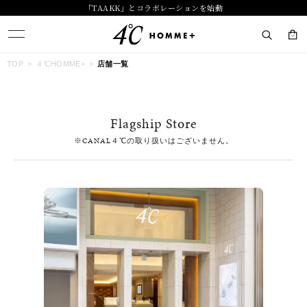
「TAAKK」とコラボレーションを始動
キーワードで検索する
TOP
４℃HOMME+
店舗一覧
人気検索キーワード
Flagship Store
#ペア
#ハーフエタニティリング
#エタニティ
※CANAL４℃の取り扱いはございません。
#ダイヤモンド ネックレス
#eギフト
ブランド
４℃ HOMME+
カテゴリー
すべてのジュエリー
素材