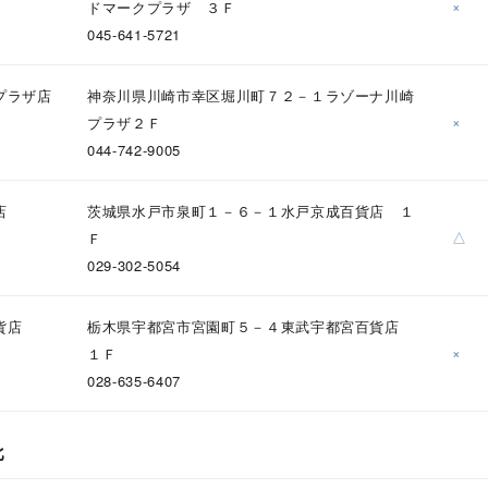
×
ドマークプラザ ３Ｆ
045-641-5721
プラザ店
神奈川県川崎市幸区堀川町７２－１ラゾーナ川崎
×
プラザ２Ｆ
044-742-9005
店
茨城県水戸市泉町１－６－１水戸京成百貨店 １
△
Ｆ
029-302-5054
貨店
栃木県宇都宮市宮園町５－４東武宇都宮百貨店
#ハーフエタニティリング
#エタニティ
#ダイヤモンド ネックレス
×
１Ｆ
028-635-6407
北