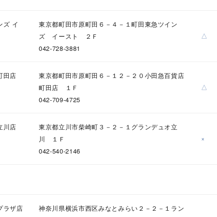
ンズ イ
東京都町田市原町田６－４－１町田東急ツイン
△
ズ イースト ２Ｆ
042-728-3881
町田店
東京都町田市原町田６－１２－２０小田急百貨店
△
町田店 １Ｆ
042-709-4725
立川店
東京都立川市柴崎町３－２－１グランデュオ立
×
川 １Ｆ
042-540-2146
プラザ店
神奈川県横浜市西区みなとみらい２－２－１ラン