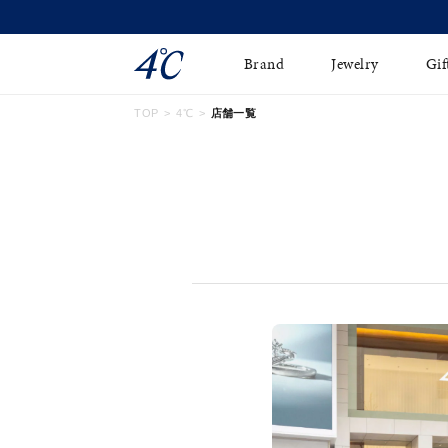
Brand
Jewelry
Gif
TOP
4℃
店舗一覧
ネックレス
ネックレスチェ-ン
Online Shop
ピンキーリング
ピアス
ショッピングガイド
イヤーカフ
ブレスレット
よくあるご質問
ペアネックレス
ペアリング
オンライン限定ジュエ
誕生石
リー
すべてのアイテム
ブライダルリング
はこちら