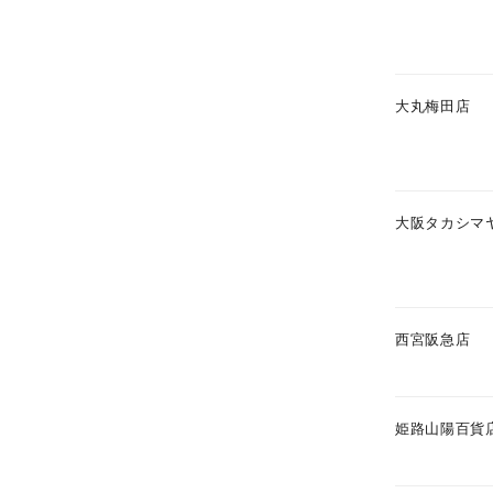
在庫
在
大丸梅田店
大阪タカシマ
西宮阪急店
姫路山陽百貨