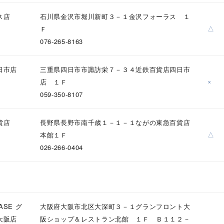
ニン
エレガント
カジュアル
フォーマル
モード
ス店
石川県金沢市堀川新町３－１金沢フォーラス １
△
Ｆ
ス
ご褒美
記念日
誕生日
気分転換
デート
076-265-8163
ジュエリー
腕周りジュエリー
ペアジュエリー
ベストセレ
日市店
三重県四日市市諏訪栄７－３４近鉄百貨店四日市
×
店 １Ｆ
ンラインショップ限定
059-350-8107
～
貨店
長野県長野市南千歳１－１－１ながの東急百貨店
△
本館１Ｆ
026-266-0404
～
¥400,00
ASE グ
大阪府大阪市北区大深町３－１グランフロント大
大阪店
阪ショップ＆レストラン北館 １Ｆ Ｂ１１２－