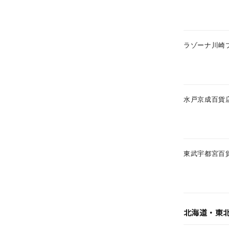
ラゾーナ川崎
水戸京成百貨
東武宇都宮百
人気検索キーワード
#ペア
ブランド
北海道・東