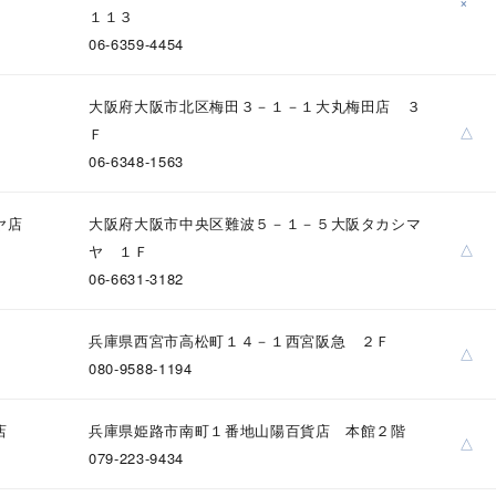
×
庫ありのみ
すべて表示
１１３
06-6359-4454
大阪府大阪市北区梅田３－１－１大丸梅田店 ３
△
Ｆ
06-6348-1563
ヤ店
大阪府大阪市中央区難波５－１－５大阪タカシマ
△
ヤ １Ｆ
06-6631-3182
兵庫県西宮市高松町１４－１西宮阪急 ２Ｆ
△
080-9588-1194
店
兵庫県姫路市南町１番地山陽百貨店 本館２階
△
079-223-9434