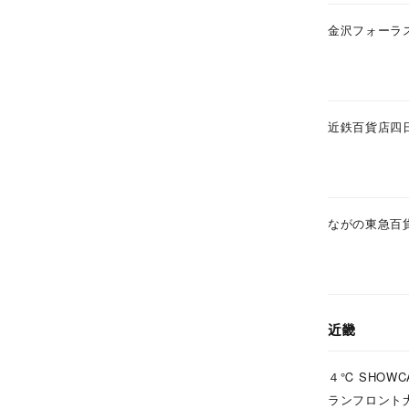
ファッションテイスト
フェミ
金沢フォーラ
着用シーン
オフィ
耳周り
近鉄百貨店四
コレクション
公式オ
レディース
リングサイズ
ながの東急百
メンズ
リングサイズ
近畿
価格
¥0
４℃ SHOWC
ランフロント