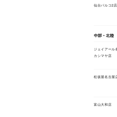
カテゴリー
仙台パルコ2
素材
プラチ
中部・北陸
カラー
イエロ
ジェイアール
1月の
カシマヤ店
誕生石
7月の
松坂屋名古屋
しずく
モチーフ
クロス
クリア
石の色
富山大和店
レッド