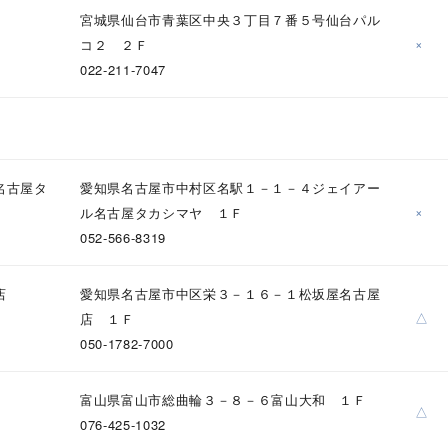
店
宮城県仙台市青葉区中央３丁目７番５号仙台パル
×
コ２ ２Ｆ
022-211-7047
ナ
K18
K10
K7
ゴールド
シルバー
ステ
ーカラー
ピンクカラー
ホワイトカラー
トリプルカラー
名古屋タ
愛知県名古屋市中村区名駅１－１－４ジェイアー
誕生石
2月の誕生石
3月の誕生石
4月の誕生石
5月の
×
ル名古屋タカシマヤ １Ｆ
誕生石
8月の誕生石
052-566-8319
9月の誕生石
10月の誕生石
11
リセット
絞り込んで検索する
店
ハート
愛知県名古屋市中区栄３－１６－１松坂屋名古屋
一粒
三石
パヴェ
ライン
馬蹄
△
店 １Ｆ
ダブルループ
星座
イニシャル
リボン
その他
050-1782-7000
ホワイト
ピンク
パープル
ブルー
グリーン
富山県富山市総曲輪３－８－６富山大和 １Ｆ
マルチカラー
△
076-425-1032