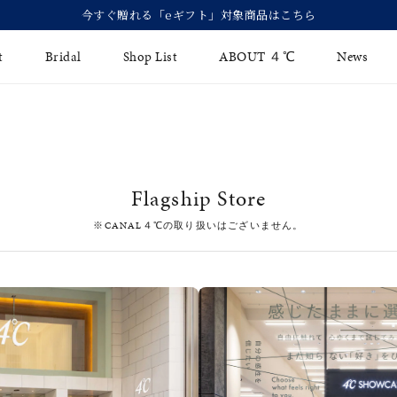
今すぐ贈れる「eギフト」対象商品はこちら
t
Bridal
Shop List
ABOUT ４℃
News
リング
Fashion Jewelry
Brida
イヤリング
ジュエリーケア
永久保
Flagship Store
バングル
法人のお客様
ブライ
※CANAL４℃の取り扱いはございません。
ペアブレスレット
ブライ
その他のアイテム