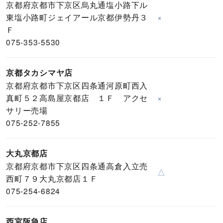
京都府京都市下京区烏丸通塩小路下ル
東塩小路町ジェイアール京都伊勢丹３
×
Ｆ
075-353-5530
京都タカシマヤ店
京都府京都市下京区四条通河原町西入
真町５２高島屋京都店 １Ｆ アクセ
×
サリー売場
075-252-7855
大丸京都店
京都府京都市下京区四条通高倉入立売
△
西町７９大丸京都店１Ｆ
075-254-6824
西宮阪急店