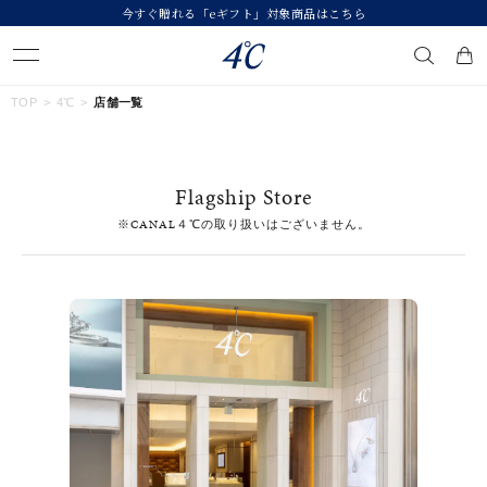
今すぐ贈れる「eギフト」対象商品はこちら
キーワードで検索する
TOP
4℃
店舗一覧
人気検索キーワード
Flagship Store
#summer
#ダイヤモンド ネックレス
#くまのプーさん
※CANAL４℃の取り扱いはございません。
#ペア
#エタニティ
ブランド
４℃
カテゴリー
すべてのジュエリー
素材