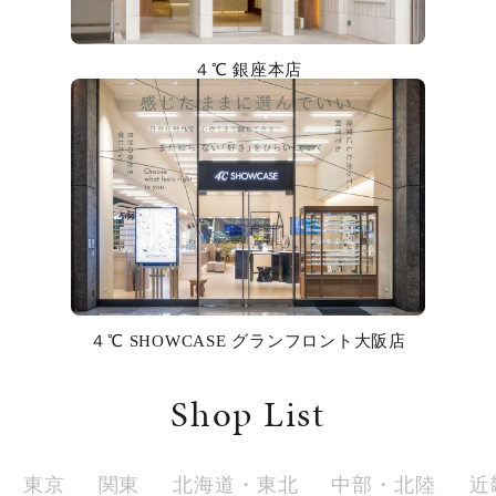
カラー
４℃ 銀座本店
誕生石
モチーフ
石の色
ファッションテイスト
着用シーン
４℃ SHOWCASE グランフロント大阪店
コレクション
Shop List
レディース
～
リングサイズ
東京
関東
北海道・東北
中部・北陸
近