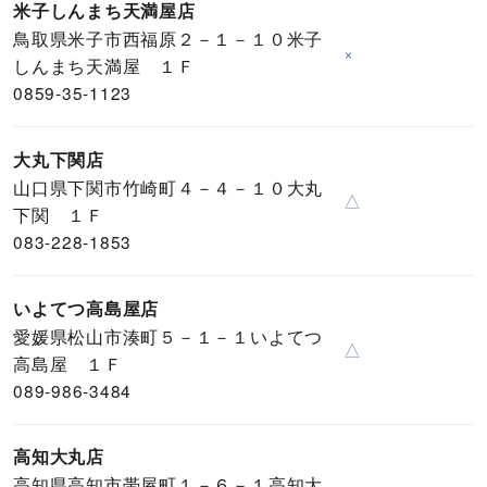
米子しんまち天満屋店
鳥取県米子市西福原２－１－１０米子
×
しんまち天満屋 １Ｆ
0859-35-1123
大丸下関店
山口県下関市竹崎町４－４－１０大丸
△
下関 １Ｆ
083-228-1853
いよてつ高島屋店
愛媛県松山市湊町５－１－１いよてつ
△
高島屋 １Ｆ
089-986-3484
高知大丸店
高知県高知市帯屋町１－６－１高知大