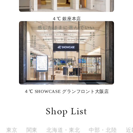
カラー
４℃ 銀座本店
誕生石
モチーフ
石の色
ファッションテイスト
着用シーン
４℃ SHOWCASE グランフロント大阪店
コレクション
Shop List
レディース
～
リングサイズ
東京
関東
北海道・東北
中部・北陸
近