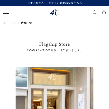
今すぐ贈れる「eギフト」対象商品はこちら
キーワードで検索する
TOP
4℃
店舗一覧
人気検索キーワード
Flagship Store
#summer
#ダイヤモンド ネックレス
#くまのプーさん
※CANAL４℃の取り扱いはございません。
#ペア
#エタニティ
ブランド
４℃
カテゴリー
すべてのジュエリー
素材