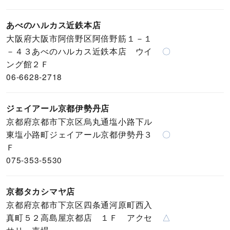
あべのハルカス近鉄本店
大阪府大阪市阿倍野区阿倍野筋１－１
－４３あべのハルカス近鉄本店 ウイ
〇
ング館２Ｆ
06-6628-2718
ジェイアール京都伊勢丹店
京都府京都市下京区烏丸通塩小路下ル
東塩小路町ジェイアール京都伊勢丹３
〇
Ｆ
075-353-5530
京都タカシマヤ店
京都府京都市下京区四条通河原町西入
真町５２高島屋京都店 １Ｆ アクセ
△
サリー売場