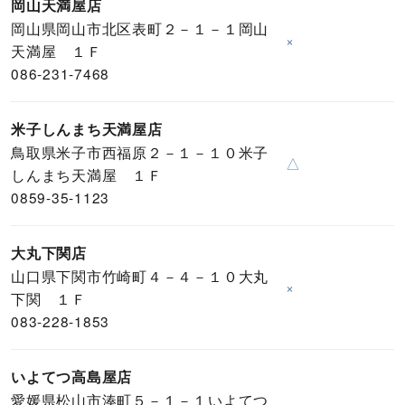
岡山天満屋店
岡山県岡山市北区表町２－１－１岡山
×
天満屋 １Ｆ
086-231-7468
米子しんまち天満屋店
鳥取県米子市西福原２－１－１０米子
△
しんまち天満屋 １Ｆ
0859-35-1123
大丸下関店
山口県下関市竹崎町４－４－１０大丸
×
下関 １Ｆ
083-228-1853
いよてつ高島屋店
愛媛県松山市湊町５－１－１いよてつ