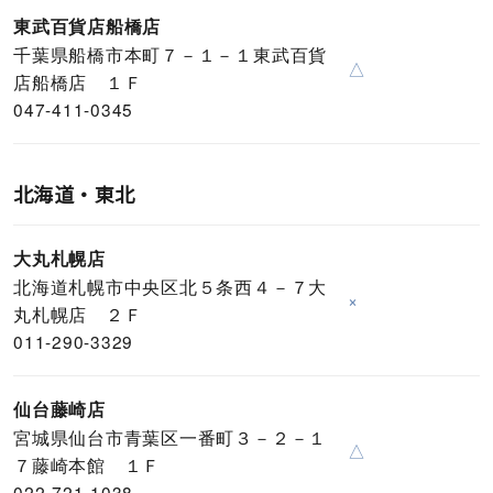
東武百貨店船橋店
千葉県船橋市本町７－１－１東武百貨
△
店船橋店 １Ｆ
047-411-0345
北海道・東北
大丸札幌店
北海道札幌市中央区北５条西４－７大
×
丸札幌店 ２Ｆ
011-290-3329
仙台藤崎店
宮城県仙台市青葉区一番町３－２－１
△
７藤崎本館 １Ｆ
022-721-1038