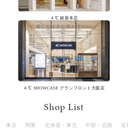
カラー
４℃ 銀座本店
誕生石
モチーフ
石の色
ファッションテイスト
着用シーン
４℃ SHOWCASE グランフロント大阪店
コレクション
Shop List
レディース
～
リングサイズ
東京
関東
北海道・東北
中部・北陸
近