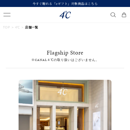
今すぐ贈れる「eギフト」対象商品はこちら
キーワードで検索する
TOP
4℃
店舗一覧
人気検索キーワード
Flagship Store
#summer
#ペア
#ダイヤモンド ネックレス
#エタニティ
※CANAL４℃の取り扱いはございません。
#くまのプーさん
ブランド
４℃
カテゴリー
すべてのジュエリー
素材