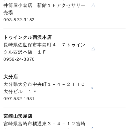
井筒屋小倉店 新館１Ｆアクセサリー
△
売場
093-522-3153
トゥインクル西沢本店
長崎県佐世保市本島町４－７トゥイン
△
クル西沢本店 １Ｆ
0956-24-3870
大分店
大分県大分市中央町１－４－２ＴＩＣ
×
大分ビル １Ｆ
097-532-1931
宮崎山形屋店
宮崎県宮崎市橘通東３－４－１２宮崎
×