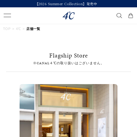
今すぐ贈れる「eギフト」対象商品はこちら
キーワードで検索する
TOP
4℃
店舗一覧
人気検索キーワード
Flagship Store
#ペア
#ハーフエタニティリング
#エタニティ
※CANAL４℃の取り扱いはございません。
#ダイヤモンド ネックレス
#eギフト
ブランド
４℃
カテゴリー
すべてのジュエリー
素材