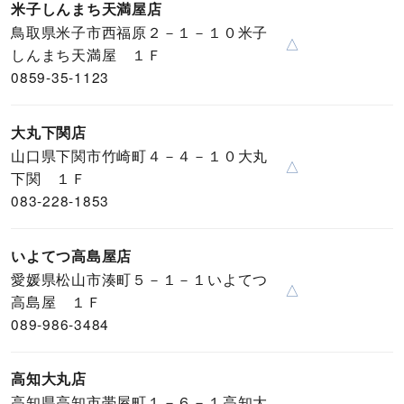
米子しんまち天満屋店
鳥取県米子市西福原２－１－１０米子
△
しんまち天満屋 １Ｆ
0859-35-1123
大丸下関店
山口県下関市竹崎町４－４－１０大丸
△
下関 １Ｆ
083-228-1853
いよてつ高島屋店
愛媛県松山市湊町５－１－１いよてつ
△
高島屋 １Ｆ
089-986-3484
高知大丸店
高知県高知市帯屋町１－６－１高知大