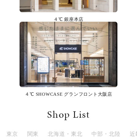
カラー
４℃ 銀座本店
誕生石
モチーフ
石の色
ファッションテイスト
着用シーン
４℃ SHOWCASE グランフロント大阪店
コレクション
Shop List
レディース
～
リングサイズ
東京
関東
北海道・東北
中部・北陸
近