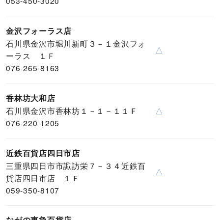
053-450-3020
金沢フォーラス店
石川県金沢市堀川新町３－１金沢フォ
△
ーラス １Ｆ
076-265-8163
香林坊大和店
石川県金沢市香林坊１－１－１１Ｆ
△
076-220-1205
近鉄百貨店四日市店
三重県四日市市諏訪栄７－３４近鉄百
△
貨店四日市店 １Ｆ
059-350-8107