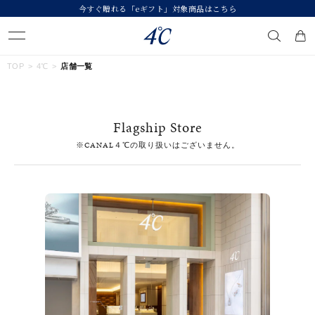
今すぐ贈れる「eギフト」対象商品はこちら
キーワードで検索する
TOP
4℃
店舗一覧
人気検索キーワード
Flagship Store
#ペア
#eギフト
#ハーフエタニティリング
#刻印可
※CANAL４℃の取り扱いはございません。
#メンズ ネックレス
ブランド
４℃
カテゴリー
すべてのジュエリー
素材