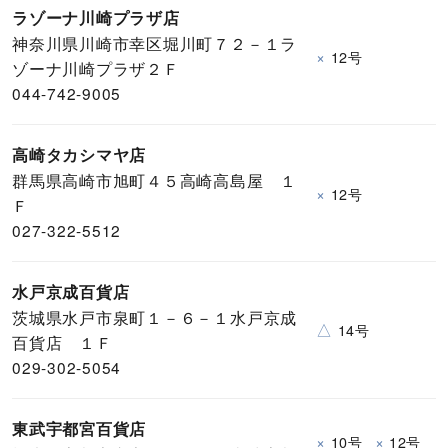
ラゾーナ川崎プラザ店
神奈川県川崎市幸区堀川町７２－１ラ
×
12号
ゾーナ川崎プラザ２Ｆ
044-742-9005
高崎タカシマヤ店
群馬県高崎市旭町４５高崎高島屋 １
×
12号
Ｆ
027-322-5512
水戸京成百貨店
茨城県水戸市泉町１－６－１水戸京成
△
14号
百貨店 １Ｆ
029-302-5054
東武宇都宮百貨店
×
×
10号
12号