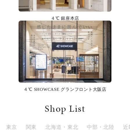
カラー
４℃ 銀座本店
誕生石
モチーフ
石の色
ファッションテイスト
着用シーン
４℃ SHOWCASE グランフロント大阪店
コレクション
Shop List
レディース
～
リングサイズ
東京
関東
北海道・東北
中部・北陸
近