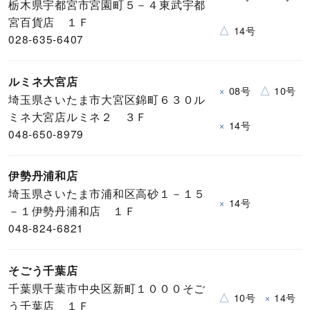
栃木県宇都宮市宮園町５－４東武宇都
宮百貨店 １Ｆ
△
14号
028-635-6407
ルミネ大宮店
×
△
08号
10号
埼玉県さいたま市大宮区錦町６３０ル
ミネ大宮店ルミネ２ ３Ｆ
×
14号
048-650-8979
伊勢丹浦和店
埼玉県さいたま市浦和区高砂１－１５
×
14号
－１伊勢丹浦和店 １Ｆ
048-824-6821
そごう千葉店
千葉県千葉市中央区新町１０００そご
△
×
10号
14号
う千葉店 １Ｆ