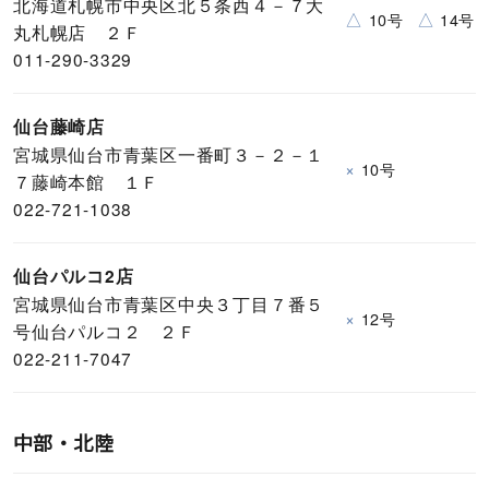
北海道札幌市中央区北５条西４－７大
△
△
10号
14号
丸札幌店 ２Ｆ
011-290-3329
仙台藤崎店
宮城県仙台市青葉区一番町３－２－１
×
10号
７藤崎本館 １Ｆ
022-721-1038
仙台パルコ2店
宮城県仙台市青葉区中央３丁目７番５
×
12号
号仙台パルコ２ ２Ｆ
022-211-7047
中部・北陸