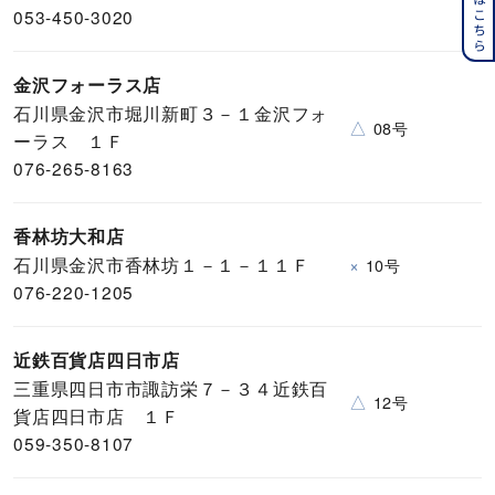
053-450-3020
金沢フォーラス店
石川県金沢市堀川新町３－１金沢フォ
△
08号
ーラス １Ｆ
076-265-8163
香林坊大和店
石川県金沢市香林坊１－１－１１Ｆ
×
10号
076-220-1205
近鉄百貨店四日市店
三重県四日市市諏訪栄７－３４近鉄百
△
12号
貨店四日市店 １Ｆ
059-350-8107