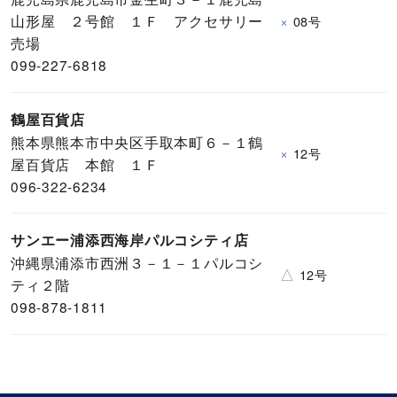
山形屋 ２号館 １Ｆ アクセサリー
×
08号
売場
099-227-6818
鶴屋百貨店
熊本県熊本市中央区手取本町６－１鶴
×
12号
屋百貨店 本館 １Ｆ
096-322-6234
サンエー浦添西海岸パルコシティ店
沖縄県浦添市西洲３－１－１パルコシ
△
12号
ティ２階
098-878-1811