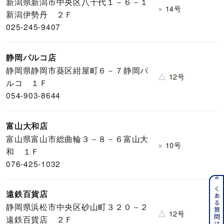
新潟県新潟市中央区八千代１－６－１
×
14号
新潟伊勢丹 ２Ｆ
025-245-9407
静岡パルコ店
静岡県静岡市葵区紺屋町６－７静岡パ
△
12号
ルコ １Ｆ
054-903-8644
富山大和店
富山県富山市総曲輪３－８－６富山大
×
10号
和 １Ｆ
076-425-1032
よくある質問はこちら
遠鉄百貨店
静岡県浜松市中央区砂山町３２０－２
△
12号
遠鉄百貨店 ２Ｆ