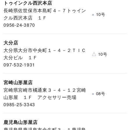
トゥインクル西沢本店
長崎県佐世保市本島町４－７トゥイン
×
10号
クル西沢本店 １Ｆ
0956-24-3870
大分店
大分県大分市中央町１－４－２ＴＩＣ
△
10号
大分ビル １Ｆ
097-532-1931
宮崎山形屋店
宮崎県宮崎市橘通東３－４－１２宮崎
×
08号
山形屋 １Ｆ アクセサリー売場
0985-25-3343
鹿児島山形屋店
鹿児島県鹿児島市金生町３－１鹿児島