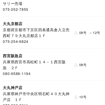
サリー売場
075-252-7855
大丸京都店
京都府京都市下京区四条通高倉入立売
△
×
08号
12号
西町７９大丸京都店１Ｆ
075-254-6824
西宮阪急店
兵庫県西宮市高松町１４－１西宮阪
△
08号
急 ２Ｆ
080-9588-1194
大丸神戸店
兵庫県神戸市中央区明石町４０大丸神
△
10号
戸店 １Ｆ