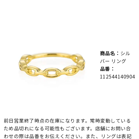
メンズ
～
リングサイズ
価格
¥0
¥400,000
商品名：
シル
在庫
在庫ありのみ
すべて表示
バー リング
品番：
112544140904
前日営業終了時点の在庫になります。常時変動している
ため品切れになる可能性もございます。店舗にお問い合
わせの際は品番をお伝えください。また、リングは表記