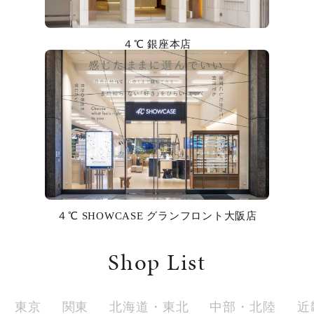
カラー
４℃ 銀座本店
誕生石
モチーフ
石の色
ファッションテイスト
着用シーン
４℃ SHOWCASE グランフロント大阪店
コレクション
Shop List
レディース
～
リングサイズ
東京
関東
北海道・東北
中部・北陸
近