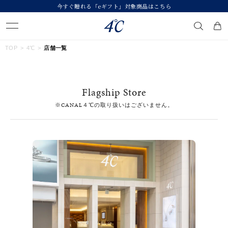
今すぐ贈れる「eギフト」対象商品はこちら
キーワードで検索する
TOP
4℃
店舗一覧
人気検索キーワード
Flagship Store
#ペア
#ハーフエタニティリング
#エタニティ
※CANAL４℃の取り扱いはございません。
#ダイヤモンド ネックレス
#eギフト
ブランド
４℃
カテゴリー
すべてのジュエリー
素材