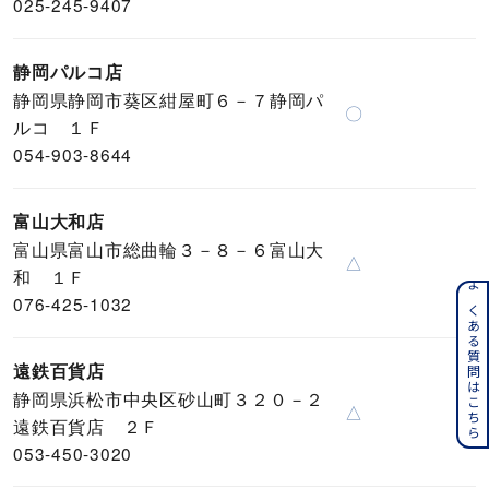
025-245-9407
静岡パルコ店
静岡県静岡市葵区紺屋町６－７静岡パ
〇
ルコ １Ｆ
054-903-8644
富山大和店
富山県富山市総曲輪３－８－６富山大
△
和 １Ｆ
よくある質問はこちら
076-425-1032
遠鉄百貨店
静岡県浜松市中央区砂山町３２０－２
△
遠鉄百貨店 ２Ｆ
053-450-3020