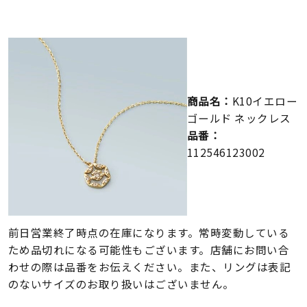
メンズ
～
リングサイズ
価格
¥0
¥400,000
商品名：
K10イエロー
ゴールド ネックレス
在庫
在庫ありのみ
すべて表示
品番：
112546123002
前日営業終了時点の在庫になります。常時変動している
ため品切れになる可能性もございます。店舗にお問い合
わせの際は品番をお伝えください。また、リングは表記
のないサイズのお取り扱いはございません。