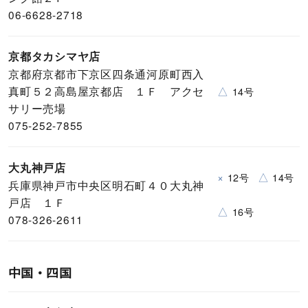
06-6628-2718
京都タカシマヤ店
京都府京都市下京区四条通河原町西入
真町５２高島屋京都店 １Ｆ アクセ
△
14号
サリー売場
075-252-7855
大丸神戸店
×
△
12号
14号
兵庫県神戸市中央区明石町４０大丸神
戸店 １Ｆ
△
16号
078-326-2611
中国・四国