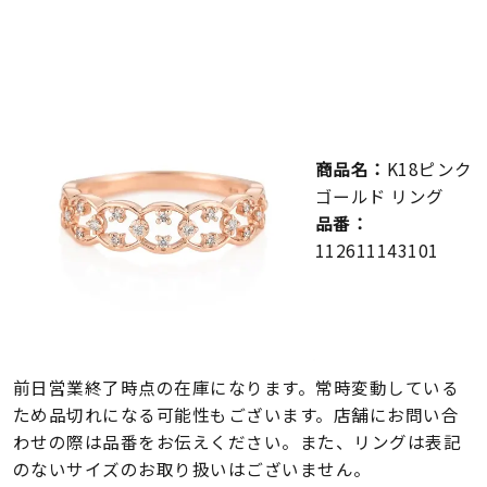
メンズ
～
リングサイズ
価格
¥0
¥400,000
商品名：
K18ピンク
ゴールド リング
在庫
在庫ありのみ
すべて表示
品番：
112611143101
前日営業終了時点の在庫になります。常時変動している
ため品切れになる可能性もございます。店舗にお問い合
わせの際は品番をお伝えください。また、リングは表記
のないサイズのお取り扱いはございません。