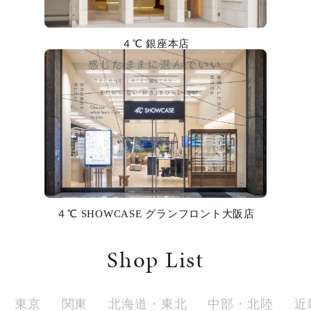
カラー
４℃ 銀座本店
誕生石
モチーフ
石の色
ファッションテイスト
着用シーン
４℃ SHOWCASE グランフロント大阪店
コレクション
Shop List
レディース
～
リングサイズ
東京
関東
北海道・東北
中部・北陸
近