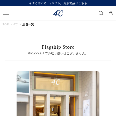
今すぐ贈れる「eギフト」対象商品はこちら
キーワードで検索する
TOP
4℃
店舗一覧
人気検索キーワード
Flagship Store
#summer
#ダイヤモンド ネックレス
#くまのプーさん
※CANAL４℃の取り扱いはございません。
#エタニティ
#ジュエリー
ブランド
４℃
カテゴリー
すべてのジュエリー
素材