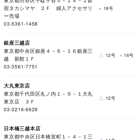
東京都渋谷区千駄ヶ谷５－２４－２新
宿タカシマヤ ２Ｆ 婦人アクセサリ
×
18号
ー売場
03-5361-1458
銀座三越店
東京都中央区銀座４－６－１６銀座三
△
×
12号
16号
越 新館１Ｆ
03-3561-7751
大丸東京店
東京都千代田区丸ノ内１－９－１大丸
△
12号
東京店 ３Ｆ
03-3216-6629
日本橋三越本店
東京都中央区日本橋室町１－４－１三