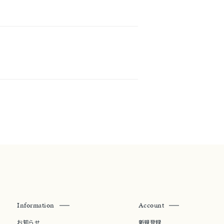
シンプル
ユニセックス
結婚式
推し活
クション
Information
Account
0
お知らせ
新規登録