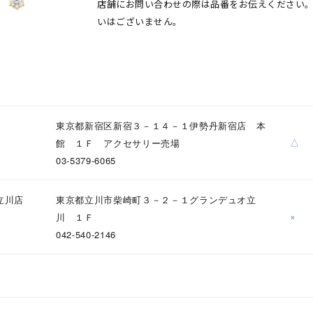
店舗にお問い合わせの際は品番をお伝えください
いはございません。
東京都新宿区新宿３－１４－１伊勢丹新宿店 本
△
館 １Ｆ アクセサリー売場
03-5379-6065
立川店
東京都立川市柴崎町３－２－１グランデュオ立
×
川 １Ｆ
042-540-2146
#ハーフエタニティリング
#エタニティ
#ダイヤモンド ネックレス