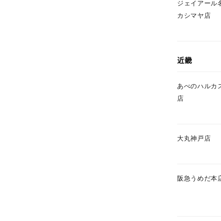
ジェイアール
カシマヤ店
カテゴリー
近畿
素材
プラチ
あべのハルカ
カラー
イエロ
店
1月の
誕生石
7月の
大丸神戸店
しずく
モチーフ
クロス
阪急うめだ本
クリア
石の色
レッド