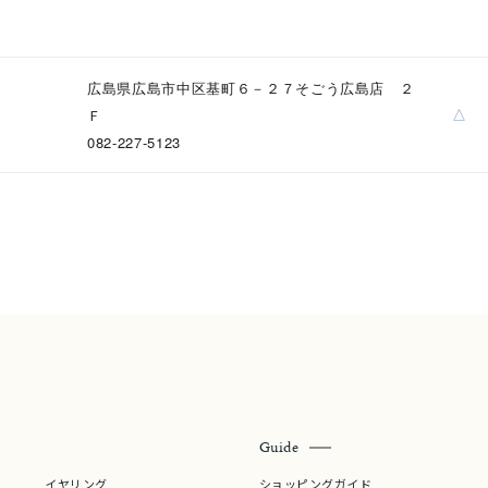
ニン
エレガント
カジュアル
フォーマル
モード
広島県広島市中区基町６－２７そごう広島店 ２
△
Ｆ
ス
ご褒美
記念日
誕生日
気分転換
デート
082-227-5123
ジュエリー
腕周りジュエリー
ペアジュエリー
ベストセレ
ンラインショップ限定
～
～
Guide
¥400,00
イヤリング
ショッピングガイド