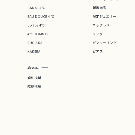
CANAL 4℃
新着商品
在庫
在
EAU DOUCE４℃
限定ジュエリー
cofl by 4℃
ネックレス
4℃ HOMME+
リング
RUGIADA
ピンキーリング
KAKERA
ピアス
Bridal
婚約指輪
結婚指輪