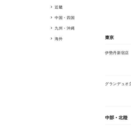
近畿
中国・四国
九州・沖縄
東京
海外
伊勢丹新宿店
グランデュオ
人気検索キーワード
#ペア
中部・北陸
ブランド