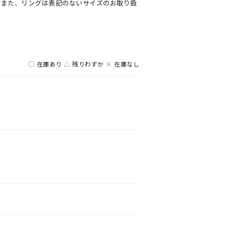
。また、リングは表記のないサイズのお取り扱
○
△
×
在庫あり
残りわずか
在庫なし
キーワードで検索する
#eギフト