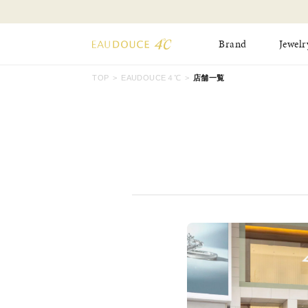
Brand
Jewelr
TOP
EAUDOUCE４℃
店舗一覧
All Jewelry
New Item
Online Shop
Pinky Ring
Pierced Earrings
ショッピングガイド
Bangle
Birthday Collecti
よくあるご質問