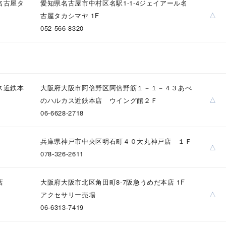
名古屋タ
愛知県名古屋市中村区名駅1-1-4ジェイアール名
△
古屋タカシマヤ 1F
052-566-8320
ナ
K18
K10
K7
ゴールド
シルバー
ステ
ス近鉄本
大阪府大阪市阿倍野区阿倍野筋１－１－４３あべ
ーカラー
ピンクカラー
ホワイトカラー
トリプルカラー
△
のハルカス近鉄本店 ウイング館２Ｆ
06-6628-2718
誕生石
2月の誕生石
3月の誕生石
4月の誕生石
5月の
誕生石
8月の誕生石
9月の誕生石
10月の誕生石
11
兵庫県神戸市中央区明石町４０大丸神戸店 １Ｆ
△
078-326-2611
リセット
絞り込んで検索する
ハート
一粒
三石
パヴェ
ライン
馬蹄
ダブルループ
星座
イニシャル
リボン
その他
店
大阪府大阪市北区角田町8-7阪急うめだ本店 1F
△
アクセサリー売場
06-6313-7419
ホワイト
ピンク
パープル
ブルー
グリーン
マルチカラー