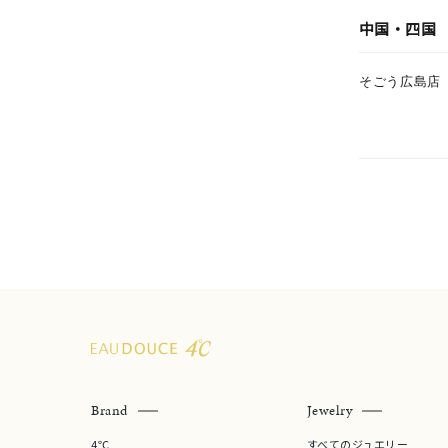
中国・四国
ファッションテイスト
フェミ
そごう広島店
着用シーン
オフィ
耳周り
コレクション
公式オ
レディース
リングサイズ
メンズ
リングサイズ
Brand
Jewelry
価格
¥0
4℃
すべてのジュエリー