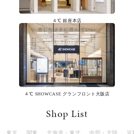
カラー
誕生石
４℃ 銀座本店
モチーフ
石の色
ファッションテイスト
着用シーン
４℃ SHOWCASE グランフロント大阪店
コレクション
Shop List
レディース
～
リングサイズ
東京
関東
北海道・東北
中部・北陸
近