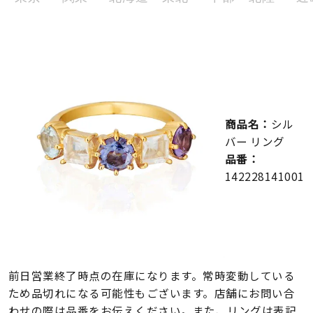
メンズ
～
リングサイズ
価格
¥0
¥400,000
商品名：
シル
在庫
在庫ありのみ
すべて表示
バー リング
品番：
142228141001
前日営業終了時点の在庫になります。常時変動している
ため品切れになる可能性もございます。店舗にお問い合
わせの際は品番をお伝えください。また、リングは表記