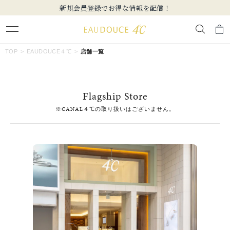
新規会員登録でお得な情報を配信！
キーワードで検索する
TOP
EAUDOUCE４℃
店舗一覧
人気検索キーワード
Flagship Store
#summer
#ダイヤモンド ネックレス
#くまのプーさん
※CANAL４℃の取り扱いはございません。
#ペア
#エタニティ
ブランド
EAU DOUCE４℃
カテゴリー
すべてのジュエリー
素材