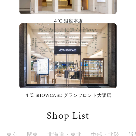
カラー
誕生石
４℃ 銀座本店
モチーフ
石の色
ファッションテイスト
着用シーン
４℃ SHOWCASE グランフロント大阪店
コレクション
Shop List
レディース
～
リングサイズ
東京
関東
北海道・東北
中部・北陸
近