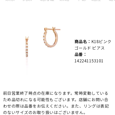
メンズ
～
リングサイズ
価格
¥0
¥400,000
商品名：
K18ピンク
在庫
在庫ありのみ
すべて表示
ゴールド ピアス
品番：
142241153101
前日営業終了時点の在庫になります。常時変動している
ため品切れになる可能性もございます。店舗にお問い合
わせの際は品番をお伝えください。また、リングは表記
のないサイズのお取り扱いはございません。