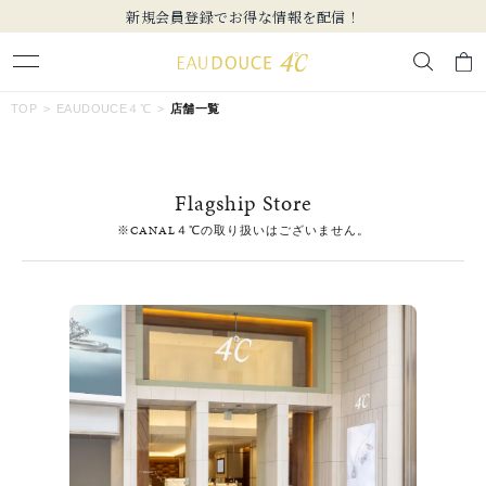
新規会員登録でお得な情報を配信！
キーワードで検索する
TOP
EAUDOUCE４℃
店舗一覧
人気検索キーワード
Flagship Store
#summer
#ペア
#ダイヤモンド ネックレス
#エタニティ
※CANAL４℃の取り扱いはございません。
#くまのプーさん
ブランド
EAU DOUCE４℃
カテゴリー
すべてのジュエリー
素材