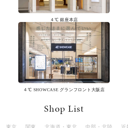
カラー
誕生石
４℃ 銀座本店
モチーフ
石の色
ファッションテイスト
着用シーン
４℃ SHOWCASE グランフロント大阪店
コレクション
Shop List
レディース
～
リングサイズ
東京
関東
北海道・東北
中部・北陸
近