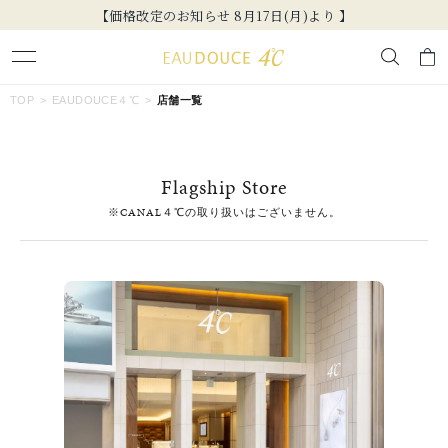
【価格改定のお知らせ 8月17日(月)より 】
キーワードで検索する
TOP
EAUDOUCE４℃
店舗一覧
人気検索キーワード
Flagship Store
#summer
#ペア
#ダイヤモンド ネックレス
#エタニティ
※CANAL４℃の取り扱いはございません。
#くまのプーさん
ブランド
EAU DOUCE４℃
カテゴリー
すべてのジュエリー
素材