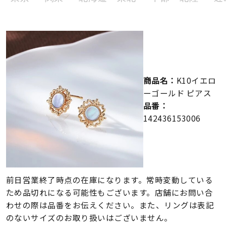
メンズ
～
リングサイズ
価格
¥0
¥400,000
商品名：
K10イエロ
在庫
在庫ありのみ
すべて表示
ーゴールド ピアス
品番：
142436153006
前日営業終了時点の在庫になります。常時変動している
ため品切れになる可能性もございます。店舗にお問い合
わせの際は品番をお伝えください。また、リングは表記
のないサイズのお取り扱いはございません。