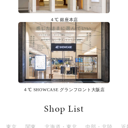
カラー
誕生石
４℃ 銀座本店
モチーフ
石の色
ファッションテイスト
着用シーン
４℃ SHOWCASE グランフロント大阪店
コレクション
Shop List
レディース
～
リングサイズ
東京
関東
北海道・東北
中部・北陸
近