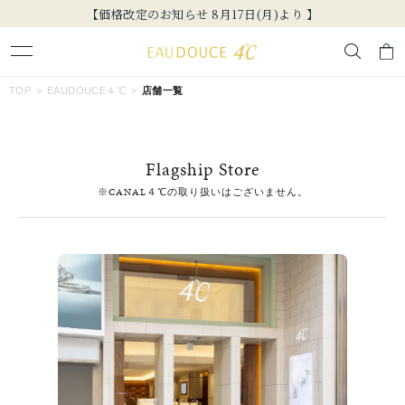
【価格改定のお知らせ 8月17日(月)より 】
キーワードで検索する
TOP
EAUDOUCE４℃
店舗一覧
人気検索キーワード
Flagship Store
#summer
#ダイヤモンド ネックレス
#くまのプーさん
※CANAL４℃の取り扱いはございません。
#ペア
#エタニティ
ブランド
EAU DOUCE４℃
カテゴリー
すべてのジュエリー
素材