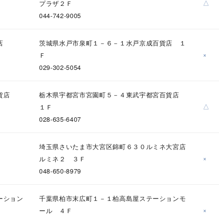
△
プラザ２Ｆ
044-742-9005
店
茨城県水戸市泉町１－６－１水戸京成百貨店 １
×
Ｆ
029-302-5054
貨店
栃木県宇都宮市宮園町５－４東武宇都宮百貨店
△
１Ｆ
028-635-6407
埼玉県さいたま市大宮区錦町６３０ルミネ大宮店
r
#ペア
#ダイヤモンド ネックレス
#エタニティ
#くまのプー
×
ルミネ２ ３Ｆ
048-650-8979
ーション
千葉県柏市末広町１－１柏高島屋ステーションモ
×
ール ４Ｆ