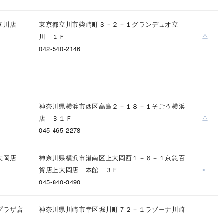
立川店
東京都立川市柴崎町３－２－１グランデュオ立
△
川 １Ｆ
042-540-2146
神奈川県横浜市西区高島２－１８－１そごう横浜
△
店 Ｂ１Ｆ
045-465-2278
大岡店
神奈川県横浜市港南区上大岡西１－６－１京急百
×
貨店上大岡店 本館 ３Ｆ
045-840-3490
プラザ店
神奈川県川崎市幸区堀川町７２－１ラゾーナ川崎