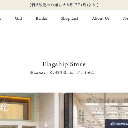
【価格改定のお知らせ 8月17日(月)より 】
y
Gift
Bridal
Shop List
About Us
N
Limited Jewelry
Necklace
Fashion Jewelry
Brida
Earring
Ear Cuff
ジュエリーケア
永久保
Flagship Store
on
Jewelry Pouch
Adjuster
ブライ
※CANAL４℃の取り扱いはございません。
ブライ