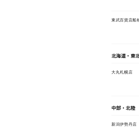
カテゴリー
東武百貨店船
素材
プラチ
カラー
イエロ
北海道・東
1月の
誕生石
大丸札幌店
7月の
しずく
モチーフ
クロス
中部・北陸
クリア
石の色
新潟伊勢丹店
レッド