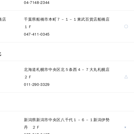
04-7148-2344
橋店
千葉県船橋市本町７－１－１東武百貨店船橋店
〇
１Ｆ
ナ
K18
K10
K7
ゴールド
シルバー
ステ
047-411-0345
ーカラー
ピンクカラー
ホワイトカラー
トリプルカラー
北
誕生石
2月の誕生石
3月の誕生石
4月の誕生石
5月の
北海道札幌市中央区北５条西４－７大丸札幌店
誕生石
8月の誕生石
9月の誕生石
10月の誕生石
11
△
２Ｆ
011-290-3329
リセット
絞り込んで検索する
ハート
一粒
三石
パヴェ
ライン
馬蹄
ダブルループ
星座
イニシャル
リボン
その他
ホワイト
ピンク
パープル
ブルー
グリーン
新潟県新潟市中央区八千代１－６－１新潟伊勢
マルチカラー
×
丹 ２Ｆ