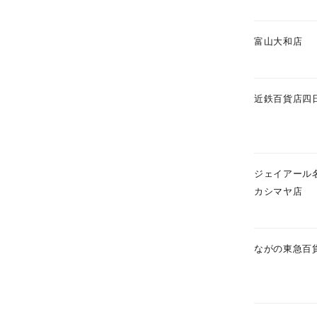
ファッションテイスト
フェミ
富山大和店
着用シーン
オフィ
耳周り
近鉄百貨店四
コレクション
公式オ
レディース
リングサイズ
ジェイアール
カシマヤ店
メンズ
リングサイズ
ながの東急百
価格
¥0