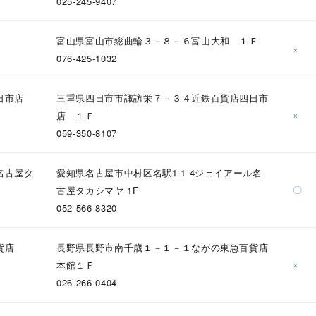
025-245-9407
ニン
エレガント
カジュアル
フォーマル
モード
富山県富山市総曲輪３－８－６富山大和 １Ｆ
×
ス
ご褒美
記念日
誕生日
気分転換
デート
076-425-1032
ジュエリー
腕周りジュエリー
ペアジュエリー
ベストセレ
日市店
三重県四日市市諏訪栄７－３４近鉄百貨店四日市
×
店 １Ｆ
ンラインショップ限定
059-350-8107
～
名古屋タ
愛知県名古屋市中村区名駅1-1-4ジェイアール名
〇
古屋タカシマヤ 1F
052-566-8320
～
貨店
長野県長野市南千歳１－１－１ながの東急百貨店
×
本館１Ｆ
¥400,00
026-266-0404