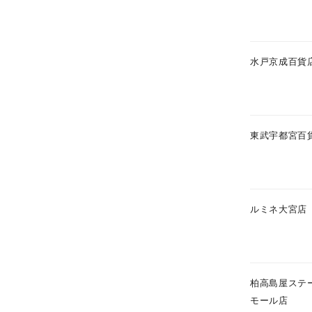
水戸京成百貨
東武宇都宮百
ルミネ大宮店
人気検索キーワード
#summe
ブランド
柏高島屋ステ
モール店