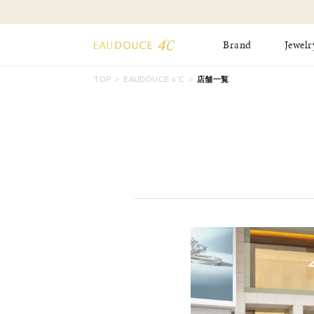
Brand
Jewelr
TOP
EAUDOUCE４℃
店舗一覧
All Jewelry
New Item
Online Shop
Pinky Ring
Pierced Earrings
ショッピングガイド
Bangle
Birthday Collecti
よくあるご質問