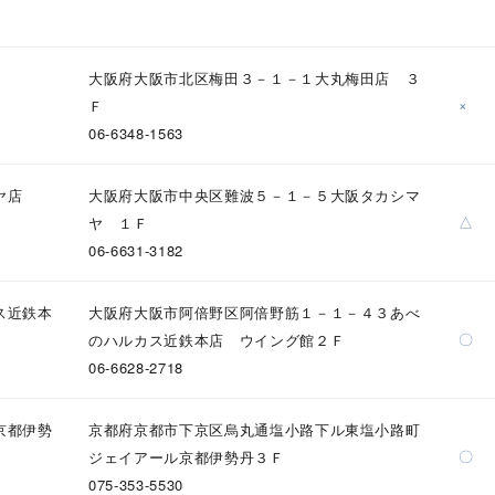
庫ありのみ
すべて表示
大阪府大阪市北区梅田３－１－１大丸梅田店 ３
×
Ｆ
06-6348-1563
ヤ店
大阪府大阪市中央区難波５－１－５大阪タカシマ
△
ヤ １Ｆ
06-6631-3182
ス近鉄本
大阪府大阪市阿倍野区阿倍野筋１－１－４３あべ
〇
のハルカス近鉄本店 ウイング館２Ｆ
06-6628-2718
京都伊勢
京都府京都市下京区烏丸通塩小路下ル東塩小路町
〇
ジェイアール京都伊勢丹３Ｆ
075-353-5530