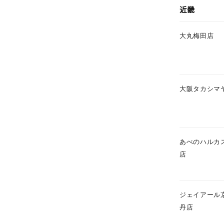
在庫
在
近畿
大丸梅田店
大阪タカシマ
あべのハルカ
店
ジェイアール
丹店