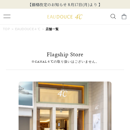
【価格改定のお知らせ 8月17日(月)より 】
キーワードで検索する
TOP
EAUDOUCE４℃
店舗一覧
人気検索キーワード
Flagship Store
#ペア
#ハーフエタニティリング
#エタニティ
※CANAL４℃の取り扱いはございません。
#ダイヤモンド ネックレス
#eギフト
ブランド
EAU DOUCE４℃
カテゴリー
すべてのジュエリー
素材