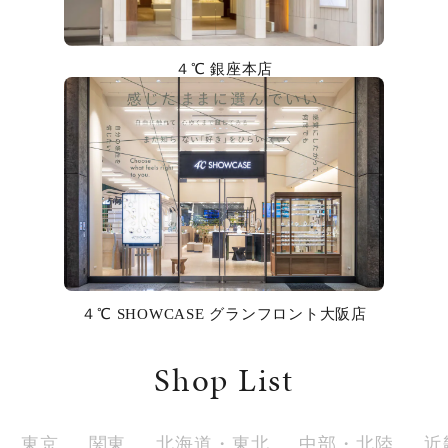
カラー
誕生石
４℃ 銀座本店
モチーフ
石の色
ファッションテイスト
着用シーン
４℃ SHOWCASE グランフロント大阪店
コレクション
Shop List
レディース
～
リングサイズ
東京
関東
北海道・東北
中部・北陸
近