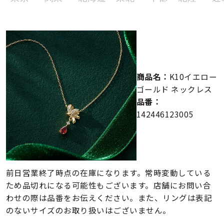
メンズ
～
リングサイズ
価格
¥0
¥400,000
商品名：
K10イエロー
ゴールド ネックレス
在庫
在庫ありのみ
すべて表示
品番：
142446123005
前日営業終了時点の在庫になります。常時変動している
ため品切れになる可能性もございます。店舗にお問い合
わせの際は品番をお伝えください。また、リングは表記
のないサイズのお取り扱いはございません。