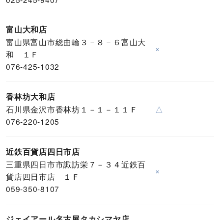
富山大和店
富山県富山市総曲輪３－８－６富山大
×
和 １Ｆ
076-425-1032
香林坊大和店
石川県金沢市香林坊１－１－１１Ｆ
△
076-220-1205
近鉄百貨店四日市店
三重県四日市市諏訪栄７－３４近鉄百
×
貨店四日市店 １Ｆ
059-350-8107
ジェイアール名古屋タカシマヤ店