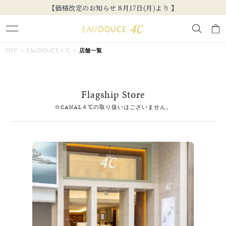
【価格改定のお知らせ 8月17日(月)より 】
キーワードで検索する
TOP
EAUDOUCE４℃
店舗一覧
人気検索キーワード
Flagship Store
#ペア
#ハーフエタニティリング
#エタニティ
※CANAL４℃の取り扱いはございません。
#ダイヤモンド ネックレス
#eギフト
ブランド
EAU DOUCE４℃
カテゴリー
すべてのジュエリー
素材