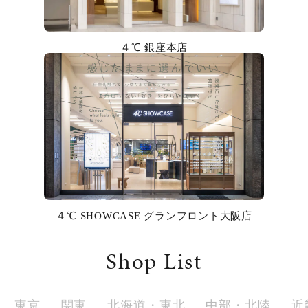
カラー
誕生石
４℃ 銀座本店
モチーフ
石の色
ファッションテイスト
着用シーン
４℃ SHOWCASE グランフロント大阪店
コレクション
Shop List
レディース
～
リングサイズ
東京
関東
北海道・東北
中部・北陸
近