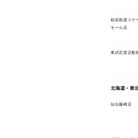
カテゴリー
柏高島屋ステ
モール店
素材
プラチ
カラー
イエロ
東武百貨店船
1月の
誕生石
7月の
北海道・東
しずく
モチーフ
クロス
仙台藤崎店
クリア
石の色
レッド