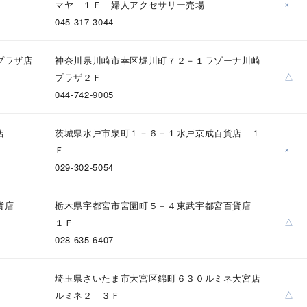
×
マヤ １Ｆ 婦人アクセサリー売場
045-317-3044
プラザ店
神奈川県川崎市幸区堀川町７２－１ラゾーナ川崎
△
プラザ２Ｆ
044-742-9005
店
茨城県水戸市泉町１－６－１水戸京成百貨店 １
×
Ｆ
029-302-5054
貨店
栃木県宇都宮市宮園町５－４東武宇都宮百貨店
r
#ペア
#ダイヤモンド ネックレス
#エタニティ
#くまのプー
△
１Ｆ
028-635-6407
埼玉県さいたま市大宮区錦町６３０ルミネ大宮店
△
ルミネ２ ３Ｆ