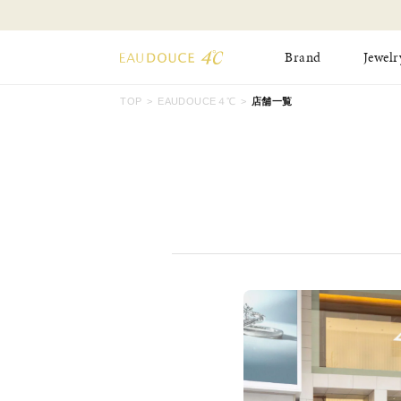
Brand
Jewelr
TOP
EAUDOUCE４℃
店舗一覧
All Jewelry
New Item
Online Shop
Pinky Ring
Pierced Earrings
ショッピングガイド
Bangle
Birthday Collecti
よくあるご質問