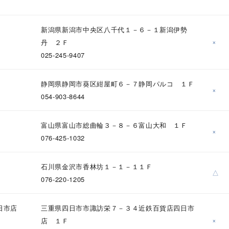
ニン
エレガント
カジュアル
フォーマル
モード
新潟県新潟市中央区八千代１－６－１新潟伊勢
ス
ご褒美
記念日
誕生日
気分転換
デート
×
丹 ２Ｆ
025-245-9407
ジュエリー
腕周りジュエリー
ペアジュエリー
ベストセレ
静岡県静岡市葵区紺屋町６－７静岡パルコ １Ｆ
ンラインショップ限定
×
054-903-8644
～
富山県富山市総曲輪３－８－６富山大和 １Ｆ
×
076-425-1032
～
石川県金沢市香林坊１－１－１１Ｆ
△
076-220-1205
¥400,00
日市店
三重県四日市市諏訪栄７－３４近鉄百貨店四日市
×
店 １Ｆ