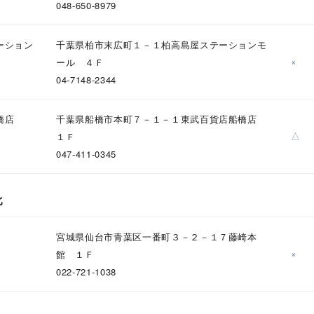
048-650-8979
ーション
千葉県柏市末広町１－１柏高島屋ステーションモ
×
ール ４Ｆ
ナ
K18
K10
K7
ゴールド
シルバー
ステ
04-7148-2344
ーカラー
ピンクカラー
ホワイトカラー
トリプルカラー
橋店
千葉県船橋市本町７－１－１東武百貨店船橋店
△
１Ｆ
誕生石
2月の誕生石
3月の誕生石
4月の誕生石
5月の
047-411-0345
誕生石
8月の誕生石
9月の誕生石
10月の誕生石
11
北
リセット
絞り込んで検索する
ハート
一粒
三石
パヴェ
ライン
馬蹄
ダブルループ
星座
イニシャル
リボン
その他
宮城県仙台市青葉区一番町３－２－１７藤崎本
×
館 １Ｆ
ホワイト
ピンク
パープル
ブルー
グリーン
022-721-1038
マルチカラー