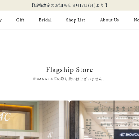
【価格改定のお知らせ 8月17日(月)より 】
y
Gift
Bridal
Shop List
About Us
N
Limited Jewelry
Necklace
Fashion Jewelry
Brida
Earring
Ear Cuff
ジュエリーケア
永久保
Flagship Store
on
Jewelry Pouch
Adjuster
ブライ
※CANAL４℃の取り扱いはございません。
ブライ