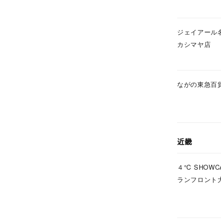
在庫
在
ジェイアール
カシマヤ店
ながの東急百
近畿
４℃ SHOWC
ランフロント