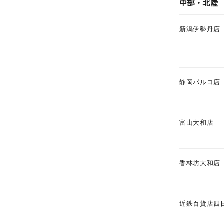
中部・北陸
ファッションテイスト
フェミ
新潟伊勢丹店
着用シーン
オフィ
耳周り
コレクション
静岡パルコ店
公式オ
レディース
リングサイズ
富山大和店
メンズ
香林坊大和店
リングサイズ
価格
¥0
近鉄百貨店四