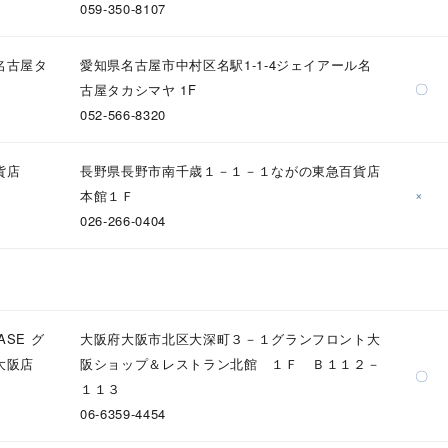
059-350-8107
庫ありのみ
すべて表示
名古屋タ
愛知県名古屋市中村区名駅1-1-4ジェイアール名
〇
古屋タカシマヤ 1F
052-566-8320
貨店
長野県長野市南千歳１－１－１ながの東急百貨店
×
本館１Ｆ
026-266-0404
ASE グ
大阪府大阪市北区大深町３－１グランフロント大
大阪店
阪ショップ＆レストラン北館 １Ｆ Ｂ１１２－
〇
１１３
06-6359-4454