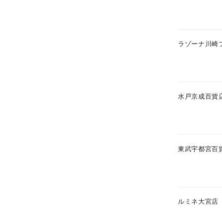
ラゾーナ川崎
水戸京成百貨
東武宇都宮百
人気検索キーワード
#summe
ブランド
ルミネ大宮店