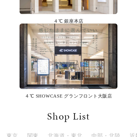
カラー
誕生石
４℃ 銀座本店
モチーフ
石の色
ファッションテイスト
着用シーン
４℃ SHOWCASE グランフロント大阪店
コレクション
Shop List
レディース
～
リングサイズ
東京
関東
北海道・東北
中部・北陸
近