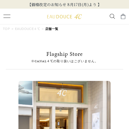
【価格改定のお知らせ 8月17日(月)より 】
キーワードで検索する
TOP
EAUDOUCE４℃
店舗一覧
人気検索キーワード
Flagship Store
#summer
#ダイヤモンド ネックレス
#くまのプーさん
※CANAL４℃の取り扱いはございません。
#エタニティ
#ジュエリー
ブランド
EAU DOUCE４℃
カテゴリー
すべてのジュエリー
素材