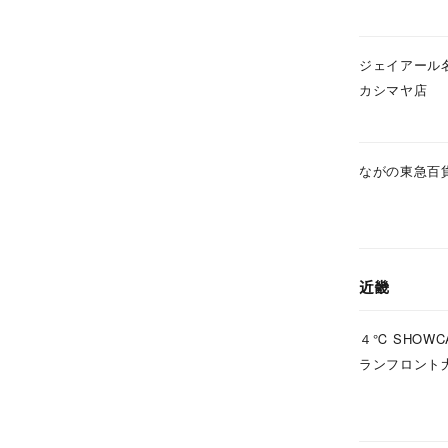
在庫
在
ジェイアール
カシマヤ店
ながの東急百
近畿
４℃ SHOWC
ランフロント