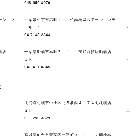
048-650-8979
ーション
千葉県柏市末広町１－１柏高島屋ステーションモ
×
ール ４Ｆ
ナ
K18
K10
K7
ゴールド
シルバー
ステ
04-7148-2344
ーカラー
ピンクカラー
ホワイトカラー
トリプルカラー
橋店
千葉県船橋市本町７－１－１東武百貨店船橋店
×
１Ｆ
誕生石
2月の誕生石
3月の誕生石
4月の誕生石
5月の
047-411-0345
誕生石
8月の誕生石
9月の誕生石
10月の誕生石
11
北
リセット
絞り込んで検索する
ハート
一粒
三石
パヴェ
ライン
馬蹄
ダブルループ
星座
イニシャル
リボン
その他
北海道札幌市中央区北５条西４－７大丸札幌店
△
２Ｆ
ホワイト
ピンク
パープル
ブルー
グリーン
011-290-3329
マルチカラー
宮城県仙台市青葉区一番町３－２－１７藤崎本