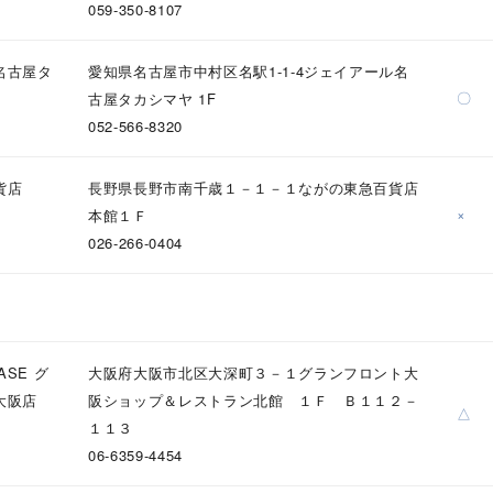
059-350-8107
庫ありのみ
すべて表示
名古屋タ
愛知県名古屋市中村区名駅1-1-4ジェイアール名
〇
古屋タカシマヤ 1F
052-566-8320
貨店
長野県長野市南千歳１－１－１ながの東急百貨店
×
本館１Ｆ
026-266-0404
ASE グ
大阪府大阪市北区大深町３－１グランフロント大
大阪店
阪ショップ＆レストラン北館 １Ｆ Ｂ１１２－
△
１１３
06-6359-4454