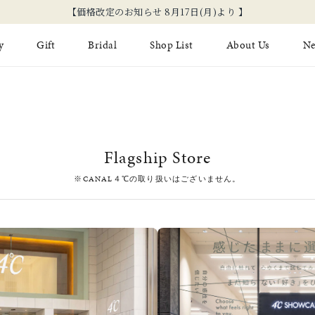
【価格改定のお知らせ 8月17日(月)より 】
y
Gift
Bridal
Shop List
About Us
N
Limited Jewelry
Necklace
Fashion Jewelry
Brida
Earring
Ear Cuff
ジュエリーケア
永久保
Flagship Store
on
Jewelry Pouch
Adjuster
ブライ
※CANAL４℃の取り扱いはございません。
ブライ