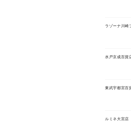
ラゾーナ川崎
水戸京成百貨
東武宇都宮百
人気検索キーワード
#summe
ブランド
ルミネ大宮店