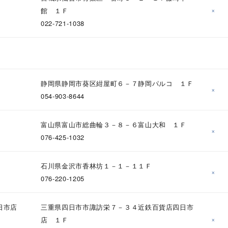
ニン
エレガント
カジュアル
フォーマル
モード
×
館 １Ｆ
022-721-1038
ス
ご褒美
記念日
誕生日
気分転換
デート
ジュエリー
腕周りジュエリー
ペアジュエリー
ベストセレ
静岡県静岡市葵区紺屋町６－７静岡パルコ １Ｆ
ンラインショップ限定
×
054-903-8644
～
富山県富山市総曲輪３－８－６富山大和 １Ｆ
×
076-425-1032
～
石川県金沢市香林坊１－１－１１Ｆ
×
076-220-1205
¥400,00
日市店
三重県四日市市諏訪栄７－３４近鉄百貨店四日市
×
店 １Ｆ