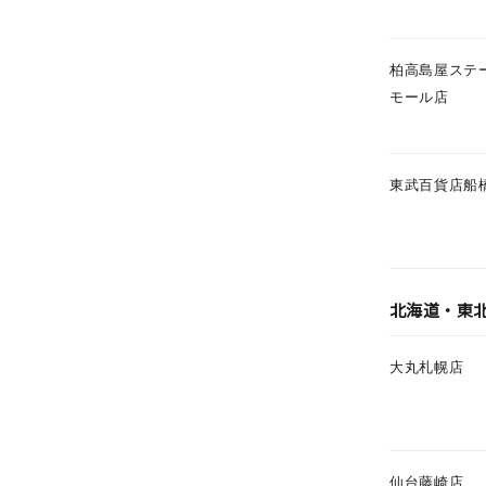
カテゴリー
柏高島屋ステ
モール店
素材
プラチ
カラー
イエロ
東武百貨店船
1月の
誕生石
7月の
北海道・東
しずく
モチーフ
クロス
大丸札幌店
クリア
石の色
レッド
仙台藤崎店