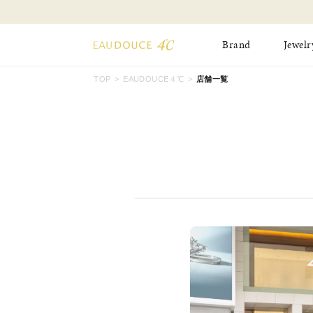
Brand
Jewelr
TOP
EAUDOUCE４℃
店舗一覧
All Jewelry
New Item
Online Shop
Pinky Ring
Pierced Earrings
ショッピングガイド
Bangle
Birthday Collecti
よくあるご質問