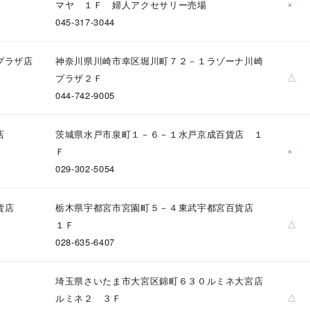
×
マヤ １Ｆ 婦人アクセサリー売場
045-317-3044
プラザ店
神奈川県川崎市幸区堀川町７２－１ラゾーナ川崎
△
プラザ２Ｆ
044-742-9005
店
茨城県水戸市泉町１－６－１水戸京成百貨店 １
×
Ｆ
029-302-5054
貨店
栃木県宇都宮市宮園町５－４東武宇都宮百貨店
r
#ダイヤモンド ネックレス
#くまのプーさん
#ペア
#エタニ
△
１Ｆ
028-635-6407
埼玉県さいたま市大宮区錦町６３０ルミネ大宮店
△
ルミネ２ ３Ｆ