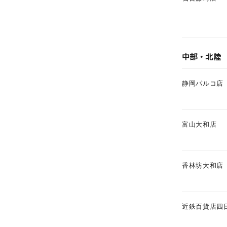
ファッションテイスト
フェミ
着用シーン
オフィ
中部・北陸
耳周り
コレクション
静岡パルコ店
公式オ
レディース
リングサイズ
富山大和店
メンズ
香林坊大和店
リングサイズ
価格
¥0
近鉄百貨店四