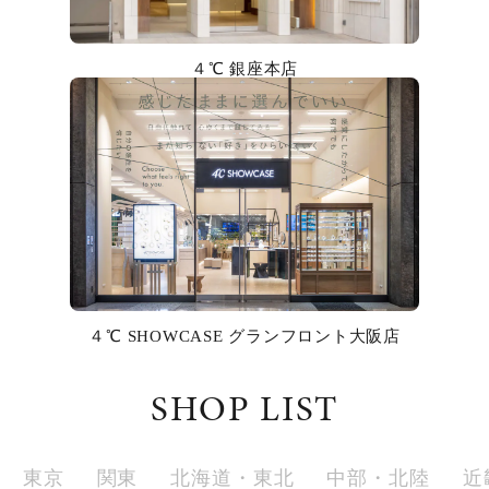
カラー
４℃ 銀座本店
誕生石
モチーフ
石の色
ファッションテイスト
着用シーン
４℃ SHOWCASE グランフロント大阪店
コレクション
SHOP LIST
レディース
～
リングサイズ
東京
関東
北海道・東北
中部・北陸
近