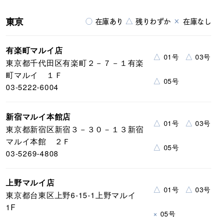
東京
○
△
×
在庫あり
残りわずか
在庫なし
有楽町マルイ店
△
△
01号
03号
東京都千代田区有楽町２－７－１有楽
町マルイ １Ｆ
△
05号
03-5222-6004
新宿マルイ本館店
△
△
01号
03号
東京都新宿区新宿３－３０－１３新宿
マルイ本館 ２Ｆ
△
05号
03-5269-4808
上野マルイ店
△
△
01号
03号
東京都台東区上野6-15-1上野マルイ
1F
×
05号