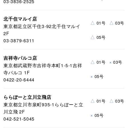
03-3836-2525
北千住マルイ店
△
△
01号
03号
東京都足立区千住3-92北千住マルイ
2F
△
05号
03-3879-6311
吉祥寺パルコ店
△
×
01号
03号
東京都武蔵野市吉祥寺本町1-5-1吉祥
寺パルコ 1F
×
05号
0422-20-6444
ららぽーと立川立飛店
△
△
01号
03号
東京都立川市泉町935-1ららぽーと立
川立飛 2F
×
05号
042-521-5045