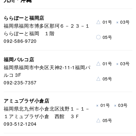
九州・沖縄
ららぽーと福岡店
△
×
01号
03号
福岡県福岡市博多区那珂６－２３－１
ららぽーと福岡 １階
〇
05号
092-586-9720
福岡パルコ店
△
×
01号
03号
福岡県福岡市中央区天神2-11-1福岡パ
ルコ 3F
△
05号
092-235-7357
アミュプラザ小倉店
×
×
01号
03号
福岡県北九州市小倉北区浅野１－１－
１アミュプラザ小倉 西館 ３Ｆ
△
05号
093-512-1204