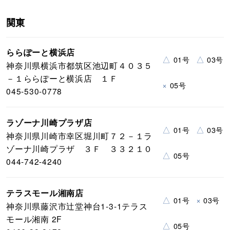
関東
ららぽーと横浜店
△
△
01号
03号
神奈川県横浜市都筑区池辺町４０３５
－１ららぽーと横浜店 １Ｆ
×
05号
045-530-0778
ラゾーナ川崎プラザ店
△
△
01号
03号
神奈川県川崎市幸区堀川町７２－１ラ
ゾーナ川崎プラザ ３Ｆ ３３２１０
△
05号
044-742-4240
テラスモール湘南店
△
×
01号
03号
神奈川県藤沢市辻堂神台1-3-1テラス
モール湘南 2F
△
05号