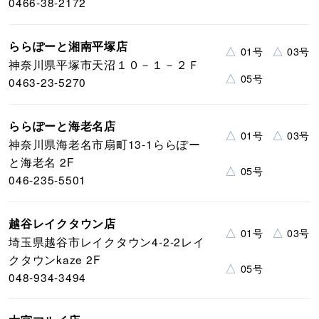
0466-38-2172
ららぽーと湘南平塚店
△
△
01号
03号
神奈川県平塚市天沼１０－１－２Ｆ
△
05号
0463-23-5270
ららぽーと海老名店
△
△
01号
03号
神奈川県海老名市扇町13-1ららぽー
と海老名 2F
△
05号
046-235-5501
越谷レイクタウン店
△
△
01号
03号
埼玉県越谷市レイクタウン4-2-2レイ
クタウンkaze 2F
△
05号
048-934-3494