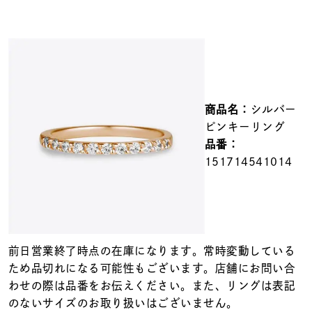
メンズ
～
リングサイズ
価格
¥0
¥400,000
商品名：
シルバー
在庫
ピンキーリング
在庫ありのみ
すべて表示
品番：
151714541014
前日営業終了時点の在庫になります。常時変動している
ため品切れになる可能性もございます。店舗にお問い合
わせの際は品番をお伝えください。また、リングは表記
のないサイズのお取り扱いはございません。