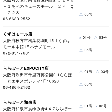
－１あべのキューズモール ２Ｆ Ｑ
－２２８
△
05号
06-6633-2552
くずはモール店
×
△
01号
03号
大阪府枚方市楠葉花園町15-1くずは
モール本館1F ハナノモール
△
05号
072-851-7601
ららぽーとEXPOCITY店
△
△
01号
03号
大阪府吹田市千里万博公園2-1ららぽ
ーとエキスポシティ1F 10620
△
05号
06-4864-2162
ららぽーと和泉店
△
×
01号
03号
大阪府和泉市あゆみ野4-4-7ららぽー