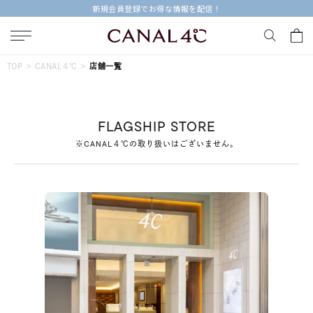
新規会員登録でお得な情報を配信！
キーワードで検索する
TOP
CANAL４℃
店舗一覧
人気検索キーワード
FLAGSHIP STORE
#ペア
#eギフト
#ハーフエタニティリング
#刻印可
※CANAL４℃の取り扱いはございません。
#メンズ ネックレス
ブランド
Canal４℃
カテゴリー
すべてのジュエリー
素材