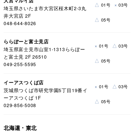
大宮マルイ店
△
×
01号
03号
埼玉県さいたま市大宮区桜木町2-3丸
井大宮店 2F
△
05号
048-644-8026
ららぽーと富士見店
×
△
01号
03号
埼玉県富士見市山室1-1313ららぽー
と富士見 2F 26510
△
05号
049-255-5595
イーアスつくば店
×
△
01号
03号
茨城県つくば市研究学園5丁目19番イ
ーアスつくば 1F
△
05号
029-856-5008
北海道・東北