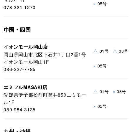
×
05号
078-321-1270
中国・四国
イオンモール岡山店
△
△
01号
03号
岡山県岡山市北区下石井1丁目2番1号
イオンモール岡山1F
×
05号
086-227-7785
エミフルMASAKI店
△
×
01号
03号
愛媛県伊予郡松前町筒井850エミモー
ル1F
×
05号
089-984-3135