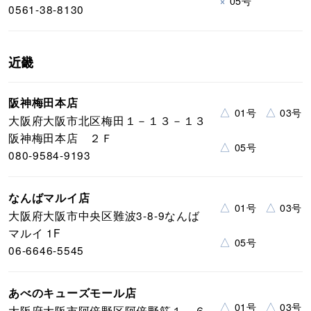
×
05号
0561-38-8130
近畿
阪神梅田本店
△
△
01号
03号
大阪府大阪市北区梅田１－１３－１３
阪神梅田本店 ２Ｆ
△
05号
080-9584-9193
なんばマルイ店
△
△
01号
03号
大阪府大阪市中央区難波3-8-9なんば
マルイ 1F
△
05号
06-6646-5545
あべのキューズモール店
△
△
01号
03号
大阪府大阪市阿倍野区阿倍野筋１－６