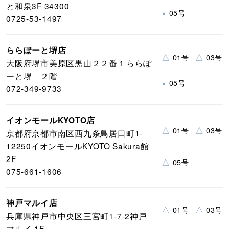
と和泉3F 34300
×
05号
0725-53-1497
ららぽーと堺店
△
△
01号
03号
大阪府堺市美原区黒山２２番１ららぽ
ーと堺 ２階
×
05号
072-349-9733
イオンモールKYOTO店
△
△
01号
03号
京都府京都市南区西九条鳥居口町1-
12250イオンモールKYOTO Sakura館
2F
△
05号
075-661-1606
神戸マルイ店
△
△
01号
03号
兵庫県神戸市中央区三宮町1-7-2神戸
マルイ 1F