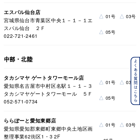
エスパル仙台店
△
△
01号
03号
宮城県仙台市青葉区中央１－１－１エ
スパル仙台 ２Ｆ
△
05号
022-721-2461
中部・北陸
よくある質問はこちら
タカシマヤ ゲートタワーモール店
△
△
01号
03号
愛知県名古屋市中村区名駅１－１－３
タカシマヤゲートタワーモール ５Ｆ
△
05号
052-571-0734
ららぽーと愛知東郷店
△
△
01号
03号
愛知県愛知郡東郷町東郷中央土地区画
整理事業62街区1・3 2F