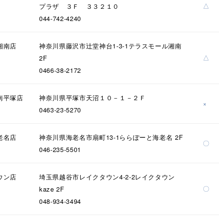
△
プラザ ３Ｆ ３３２１０
044-742-4240
湘南店
神奈川県藤沢市辻堂神台1-3-1テラスモール湘南
△
2F
0466-38-2172
南平塚店
神奈川県平塚市天沼１０－１－２Ｆ
×
0463-23-5270
老名店
神奈川県海老名市扇町13-1ららぽーと海老名 2F
〇
046-235-5501
#ハーフエタニティリング
#エタニティ
#ダイヤモンド ネックレス
ウン店
埼玉県越谷市レイクタウン4-2-2レイクタウン
〇
kaze 2F
048-934-3494