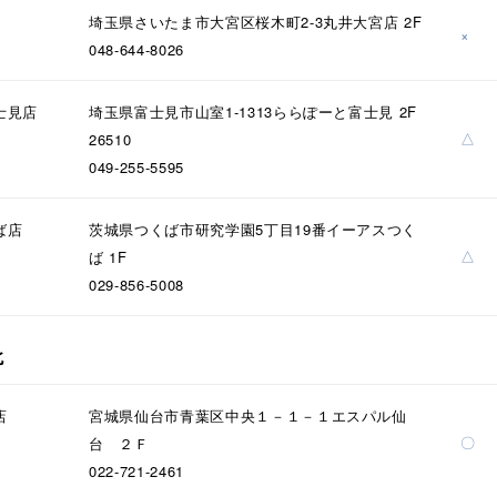
埼玉県さいたま市大宮区桜木町2-3丸井大宮店 2F
×
048-644-8026
ナ
K18
K10
K7
ゴールド
シルバー
ステ
士見店
埼玉県富士見市山室1-1313ららぽーと富士見 2F
△
26510
049-255-5595
ーカラー
ピンクカラー
ホワイトカラー
トリプルカラー
ば店
茨城県つくば市研究学園5丁目19番イーアスつく
誕生石
2月の誕生石
3月の誕生石
4月の誕生石
5月
△
ば 1F
誕生石
8月の誕生石
9月の誕生石
10月の誕生石
11
029-856-5008
リセット
絞り込んで検索する
ハート
一粒
三石
パヴェ
ライン
馬蹄
北
ダブルループ
星座
イニシャル
リボン
その他
店
宮城県仙台市青葉区中央１－１－１エスパル仙
ホワイト
ピンク
パープル
ブルー
グリーン
〇
台 ２Ｆ
マルチカラー
022-721-2461