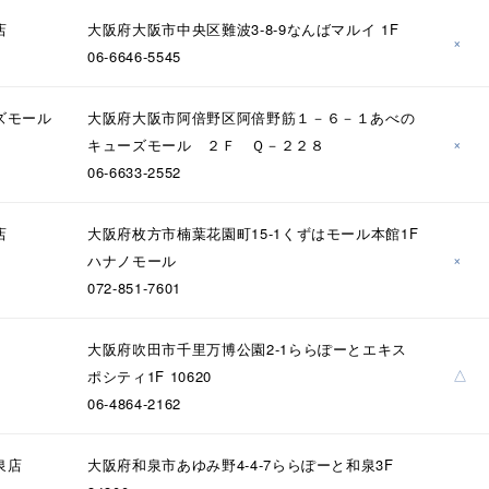
庫ありのみ
すべて表示
店
大阪府大阪市中央区難波3-8-9なんばマルイ 1F
×
06-6646-5545
ズモール
大阪府大阪市阿倍野区阿倍野筋１－６－１あべの
×
キューズモール ２Ｆ Ｑ－２２８
06-6633-2552
店
大阪府枚方市楠葉花園町15-1くずはモール本館1F
×
ハナノモール
072-851-7601
大阪府吹田市千里万博公園2-1ららぽーとエキス
△
ポシティ1F 10620
06-4864-2162
泉店
大阪府和泉市あゆみ野4-4-7ららぽーと和泉3F