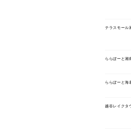
テラスモール
ららぽーと湘
ららぽーと海
人気検索キーワード
#ペア
越谷レイクタ
ブランド