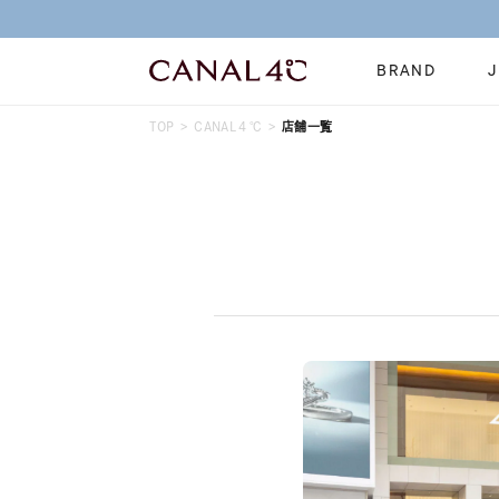
BRAND
TOP
CANAL４℃
店舗一覧
ネックレス
リング
Online Shop
イヤーカフ
ブレスレット
ショッピングガイド
時計
誕生石
よくあるご質問
すべてのジュエリー
ジュエリーポ