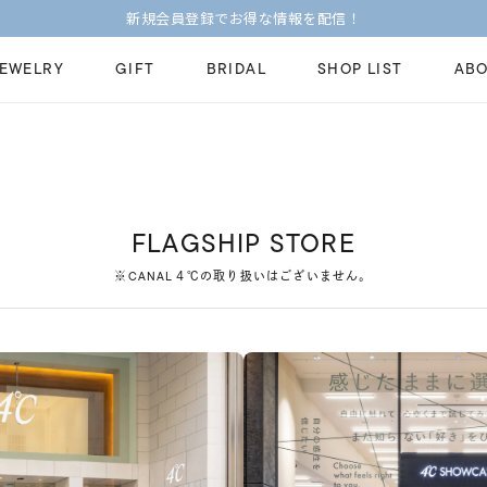
新規会員登録でお得な情報を配信！
JEWELRY
GIFT
BRIDAL
SHOP LIST
ABO
ピンキーリング
ピアス
Fashion Jewelry
Brid
ペアネックレス
ペアリング
プレゼントガイド
永久
FLAGSHIP STORE
新着商品
限定ジュエリ
ジュエリーケア
ブラ
※CANAL４℃の取り扱いはございません。
ーチ
アジャスター
ブライダルリ
法人のお客様
ブラ