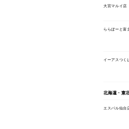
大宮マルイ店
カテゴリー
素材
プラチ
ららぽーと富
カラー
イエロ
イーアスつく
1月の
誕生石
7月の
しずく
モチーフ
北海道・東
クロス
エスパル仙台
クリア
石の色
レッド