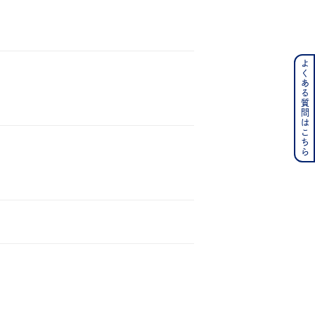
よくある質問はこちら
ンレス
その他
の誕生石
6月の誕生石
月の誕生石
12月の誕生石
ムーン
フラワー
イエロー
ブラウン