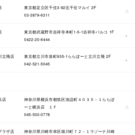
店
東京都足立区千住3-92北千住マルイ 2F
△
03-3879-6311
店
東京都武蔵野市吉祥寺本町1-5-1吉祥寺パルコ 1F
×
0422-20-6444
川立飛店
東京都立川市泉町935-1ららぽーと立川立飛 2F
×
042-521-5045
浜店
神奈川県横浜市都筑区池辺町４０３５－１ららぽ
△
ーと横浜店 １Ｆ
045-530-0778
プラザ店
神奈川県川崎市幸区堀川町７２－１ラゾーナ川崎