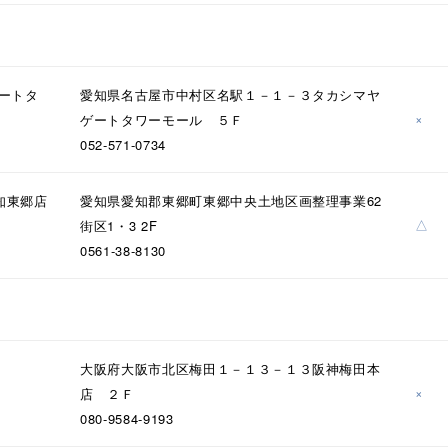
ニン
エレガント
カジュアル
フォーマル
モード
ス
ご褒美
記念日
誕生日
気分転換
デート
ゲートタ
愛知県名古屋市中村区名駅１－１－３タカシマヤ
×
ゲートタワーモール ５Ｆ
ジュエリー
腕周りジュエリー
ペアジュエリー
ベストセ
052-571-0734
ンラインショップ限定
知東郷店
愛知県愛知郡東郷町東郷中央土地区画整理事業62
△
街区1・3 2F
～
0561-38-8130
～
大阪府大阪市北区梅田１－１３－１３阪神梅田本
×
店 ２Ｆ
¥400,00
080-9584-9193