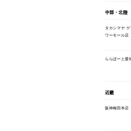
ファッションテイスト
フェミ
中部・北陸
着用シーン
オフィ
タカシマヤ 
ワーモール店
耳周り
コレクション
公式オ
ららぽーと愛
レディース
リングサイズ
メンズ
近畿
リングサイズ
阪神梅田本店
価格
¥0