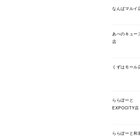
在庫
在
なんばマルイ
あべのキュー
店
くずはモール
ららぽーと
EXPOCITY店
ららぽーと和