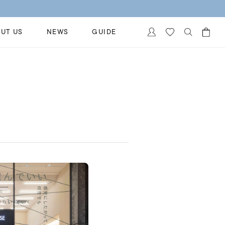
UT US
NEWS
GUIDE
カートに商品がありません。
イヤリング
al Jewelry
ペアブレスレット
保証
ー
ベストセラー
イダルサービス
ングはこちら
イダルリングの選び方